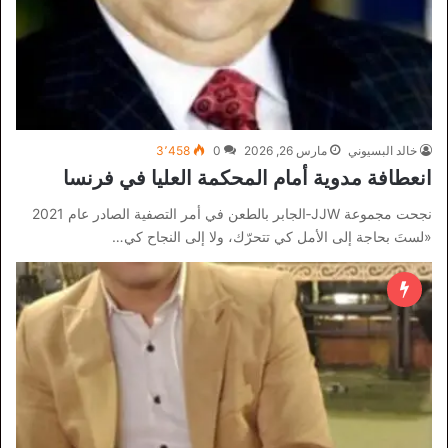
خالد البسيوني
مارس 26, 2026
0
3٬458
انعطافة مدوية أمام المحكمة العليا في فرنسا
نجحت مجموعة JJW‑الجابر بالطعن في أمر التصفية الصادر عام 2021
«لستَ بحاجة إلى الأمل كي تتحرّك، ولا إلى النجاح كي…