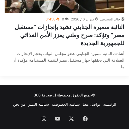
خالد البسيوني
فبراير 16, 2026
0
3٬458
النائبة سميرة الجنايني تشيد بإنجازات “مستقبل
مصر” وتؤكد: صرح وطني يعزز الأمن الغذائي
للجمهورية الجديدة
أشادت النائبة سميرة الجنايني عضو مجلس النواب بحجم الإنجازات
العملاقة التي يحققها جهاز مستقبل مصر للتنمية المستدامة مؤكدة أن
ما…
©جميع الحقوق محفوظة ل
صحافة 360
الرئيسية
تواصل معنا
سياسة الخصوصية
سياسة النشر
من نحن
فيسبوك
‫X
‫YouTube
انستقرام