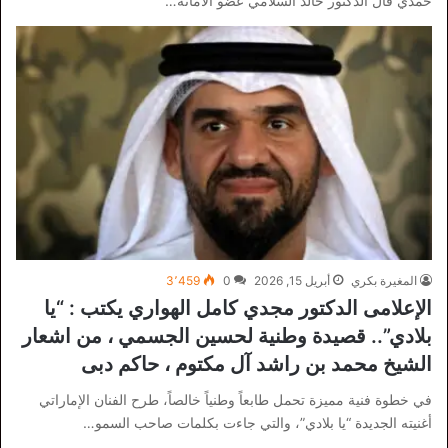
حمدي قال الدكتور خالد السلامي عضو الامانة…
المغيرة بكري
أبريل 15, 2026
0
3٬459
الإعلامى الدكتور مجدي كامل الهواري يكتب : “يا
بلادي”.. قصيدة وطنية لحسين الجسمي ، من اشعار
الشيخ محمد بن راشد آل مكتوم ، حاكم دبى
في خطوة فنية مميزة تحمل طابعاً وطنياً خالصاً، طرح الفنان الإماراتي
أغنيته الجديدة “يا بلادي”، والتي جاءت بكلمات صاحب السمو…