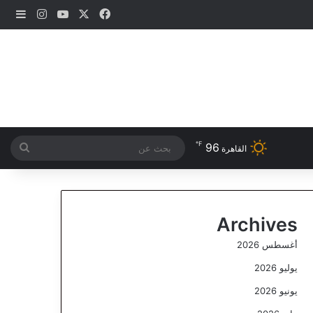
‫X
فيسبوك
‫YouTube
انستقرام
إضاف
℉
96
بحث
القاهرة
عن
Archives
أغسطس 2026
يوليو 2026
يونيو 2026