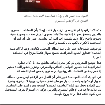
المهندسة عبير علي وقناة العاصمة الجديدة: معادلة
النجاح في الإعلام المصري
هذه الاستراتيجية لم تكن مجرد ترف، بل كانت إيمانًا بأن المشاهد المصري
والعربي يستحق تجربة إعلامية متكاملة؛ محتوى عميق وجذاب، وصورة نقية،
وصوت واضح، وكل ذلك بلمسة احترافية غير تقليدية. عبير علي أدركت أن
المنافسة لا تكون بالكم، بل بالكيفية والتميز.
لم تتوقف طموحات عبير علي عند النطاق المحلي، فكانت رؤيتها لـ”العاصمة
الجديدة” تتجاوز الحدود الجغرافية، لتصبح صوتًا إعلاميًا مؤثرًا في المنطقة
العربية.
هذا التوسع المدروس لم يكن مجرد إضافة مناطق بث، بل كان خطوة
استراتيجية لمد جسور التواصل الثقافي والمعرفي، وتعزيز حضور القناة كمنبر
إعلامي يعكس التطلعات العربية ويقدم محتوى يلامس قضايا المنطقة.
في النهاية، أثبتت المهندسة عبير علي أن النجاح في الإعلام ليس مجرد مسألة
تمويل أو تكنولوجيا فحسب، بل هو نتاج شغف حقيقي، ورؤية لا تتزعزع، وقدرة
على القيادة تجعل من قناة “العاصمة الجديدة” ليست مجرد اسم على الشاشة،
بل علامة فارقة في الإعلام المصري والعربي، تؤكد أن التميز لا يعرف المستحيل
حين يكون خلفه عقل رائد وروح ملهمة.