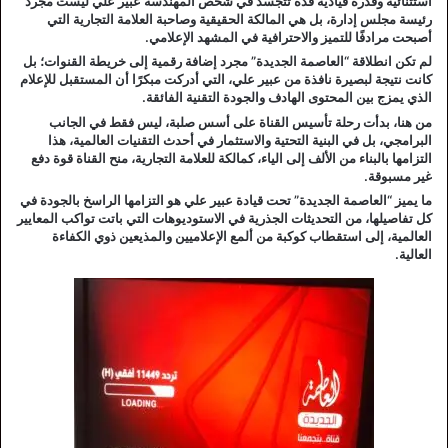
استثنائية وقدرة قيادية فذة تتجسد في شخص المهندسة عبير علي ليست مجرد
رئيسة مجلس إدارة، بل هي المالكة الحقيقية وصاحبة العلامة التجارية التي
أصبحت مرادفًا للتميز والاحترافية في المشهد الإعلامي.
لم تكن انطلاقة “العاصمة الجديدة” مجرد إضافة رقمية إلى خريطة القنوات؛ بل
كانت نتيجة لبصيرة نافذة من عبير علي، التي أدركت مبكرًا أن المستقبل للإعلام
الذي يمزج بين المحتوى الهادف والجودة التقنية الفائقة.
من هنا، بدأت رحلة تأسيس القناة على أسس صلبة، ليس فقط في الجانب
البرامجي، بل في البنية التحتية والاستثمار في أحدث التقنيات العالمية، هذا
التزامها بالبناء من الألف إلى الياء، كمالكة للعلامة التجارية، منح القناة قوة دفع
غير مسبوقة.
ما يميز “العاصمة الجديدة” تحت قيادة عبير علي هو التزامها الراسخ بالجودة في
كل تفاصيلها، من التحديثات الجذرية في الاستوديوهات التي باتت تواكب المعايير
العالمية، إلى استقطاب كوكبة من ألمع الإعلاميين والمذيعين ذوي الكفاءة
العالية.