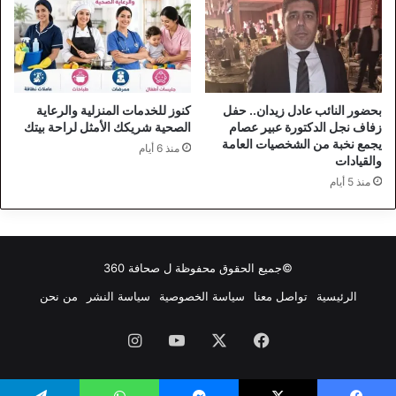
بحضور النائب عادل زيدان.. حفل
كنوز للخدمات المنزلية والرعاية
زفاف نجل الدكتورة عبير عصام
الصحية شريكك الأمثل لراحة بيتك
يجمع نخبة من الشخصيات العامة
منذ 6 أيام
والقيادات
منذ 5 أيام
©جميع الحقوق محفوظة ل
صحافة 360
الرئيسية
تواصل معنا
سياسة الخصوصية
سياسة النشر
من نحن
فيسبوك
‫X
‫YouTube
انستقرام