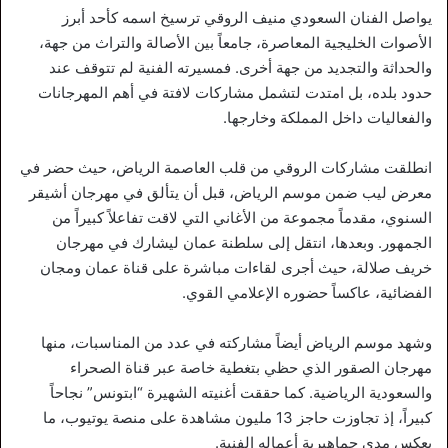
يواصل الفنان السعودي منيف الروقي ترسيخ اسمه كأحد أبرز
الأصوات الخليجية المعاصرة، جامعاً بين الأصالة والتراث من جهة،
والحداثة والتجديد من جهة أخرى. فمسيرته الفنية لم تتوقف عند
حدود بلده، بل امتدت لتشمل مشاركات لافتة في أهم المهرجانات
والفعاليات داخل المملكة وخارجها.
انطلقت مشاركات الروقي من قلب العاصمة الرياض، حيث حضر في
معرض ليب ضمن موسم الرياض، قبل أن يتألق في مهرجان أشيقر
السنوي، مقدماً مجموعة من الأغاني التي لاقت تفاعلاً كبيراً من
الجمهور. وبعدها، انتقل إلى سلطنة عمان ليشارك في مهرجان
خريف صلالة، حيث أجرى لقاءات مباشرة على قناة عمان ومجان
الفضائية، عاكساً حضوره الإعلامي القوي.
وشهد موسم الرياض أيضاً مشاركته في عدد من المناسبات، منها
مهرجان الصقور الذي حظي بتغطية خاصة عبر قناة الصحراء
والسعودية الرياضية. كما حققت أغنيته الشهيرة “ابتونس” نجاحاً
كبيراً، إذ تجاوزت حاجز 13 مليون مشاهدة على منصة يوتيوب، ما
يعكس مدى جماهيرية أعماله الفنية.