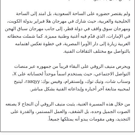
ولم يقتصر حضوره على الساحة السعودية، بل امتد إلى الساحة
الخليجية والعربية، حيث شارك في مهرجان هلا فبراير بدولة الكويت،
ومهرجان سوق واقف في دولة قطر، إلى جانب مهرجان سباق الهجن
في الإمارات، الذي قدّم فيه أغنية وطنية مميزة. كما شملت محطاته
العربية زيارة إلى دار الأوبرا المصرية، في خطوة تعكس اهتمامه
بالتواصل مع مختلف الثقافات الفنية.
ويحرص منيف الروقي على البقاء قريباً من جمهوره عبر منصات
التواصل الاجتماعي، حيث يستخدم اسماً موحداً لحساباته على X،
وسناب شات، وتيك توك، وإنستقرام، وفيس بوك: raaqyy، ليتيح
لمحبيه متابعة آخر أخباره وإبداعاته الفنية بشكل مباشر.
من خلال هذه المسيرة الغنية، يثبت منيف الروقي أن النجاح لا يصنعه
الصوت الجميل وحده، بل الشغف، والعمل المستمر، والقدرة على
التجديد، وهي مقومات يبدو أنه يمتلكها جميعاً.