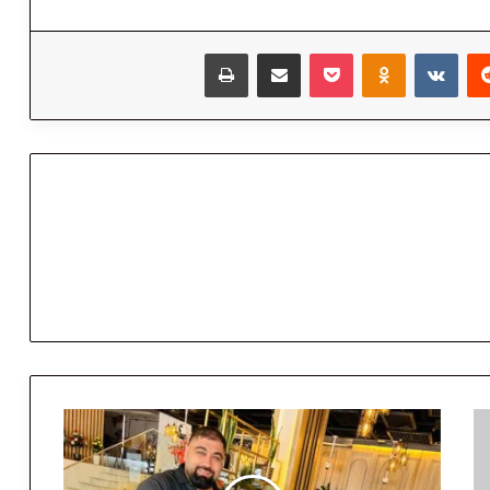
‏Reddit
‏VKontakte
Odnoklassniki
‫Pocket
مشاركة عبر البريد
طباعة
ف
ر
ه
ا