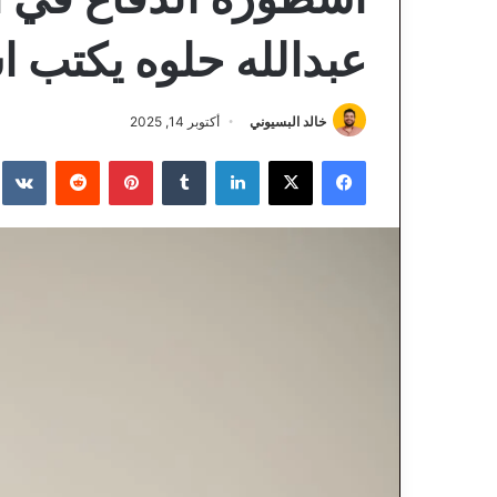
عبدالله حلوه يكتب 
خالد البسيوني
أكتوبر 14, 2025
فيسبوك
‫X
لينكدإن
‏Tumblr
بينتيريست
‏Reddit
‏te