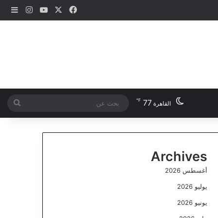
‫X
فيسبوك
‫YouTube
انستقرام
إضاف
℉
77
بحث
القاهرة
عن
Archives
أغسطس 2026
يوليو 2026
يونيو 2026