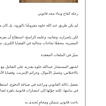
رحلة كفاح وبناء مجد قانوني
لم يكن طريق عبد الله حلوه مفروشًا بالورود، بل كان ملي
لكن بإصراره، وتفانيه، وعلمه الراسخ، استطاع أن يفرض 
المصرية، محققًا نجاحات متتالية في القضايا الكبرى، سو
تميّز في الملفات المعقدة
اشتهر المستشار عبدالله حلوه بقدرته على التعامل مع أ
بالاختلاس، وغسل الأموال، وجرائم الإنترنت، وقضايا الأم
بفضل ذكائه القانوني وبراعته في صياغة الدفوع، استطا
في بدايتها، لكنه حوّلها إلى انتصارات قانونية باهرة لصا
باحث قانوني متمكن ومحامٍ يُحتذى به