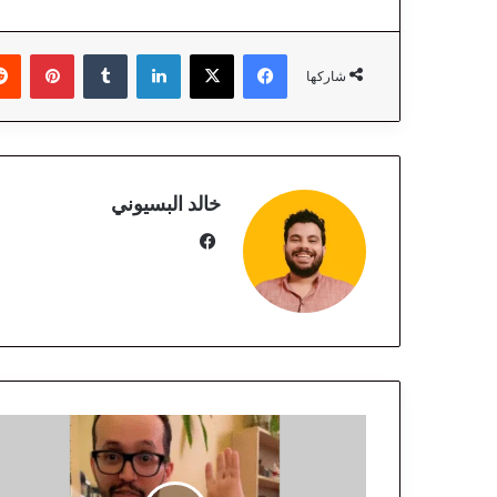
فيسبوك
‫X
لينكدإن
‏Tumblr
بينتيريست
شاركها
خالد البسيوني
في
سب
وك
خ
ا
ل
د