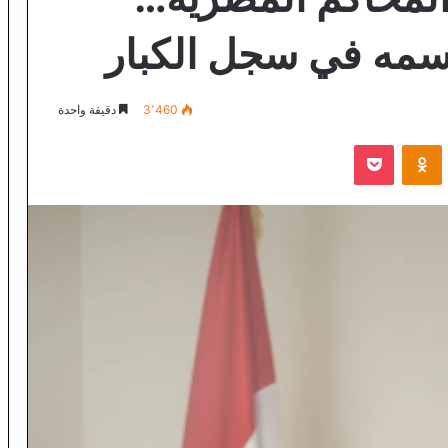
اسمه في سجل الكبار
3٬460
دقيقة واحدة
VKontak
Odnoklassniki
‫Pocket