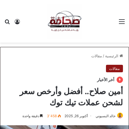
القائمة
بح
تسجيل ا
الرئيسية
/
مقالات
مقالات
أخر الأخبار
أمين صلاح.. أفضل وأرخص سعر
لشحن عملات تيك توك
خالد البسيوني
أكتوبر 26, 2025
3٬458
دقيقة واحدة