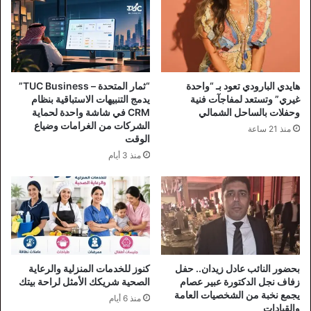
هايدي البارودي تعود بـ “واحدة
“ثمار المتحدة – TUC Business”
غيري” وتستعد لمفاجآت فنية
يدمج التنبيهات الاستباقية بنظام
وحفلات بالساحل الشمالي
CRM في شاشة واحدة لحماية
الشركات من الغرامات وضياع
منذ 21 ساعة
الوقت
منذ 3 أيام
بحضور النائب عادل زيدان.. حفل
كنوز للخدمات المنزلية والرعاية
زفاف نجل الدكتورة عبير عصام
الصحية شريكك الأمثل لراحة بيتك
يجمع نخبة من الشخصيات العامة
منذ 6 أيام
والقيادات