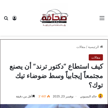
القائمة
بح
تسجيل ا
الرئيسية
/
مقالات
مقالات
كيف استطاع “دكتور ترند” أن يصنع
مجتمعاً إيجابياً وسط ضوضاء تيك
توك؟
خالد البسيوني
نوفمبر 23, 2025
3٬461
أقل من دقيقة