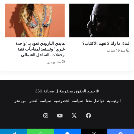
لماذا ما زلنا لا نفهم الاكتئاب؟
هايدي البارودي تعود بـ “واحدة
غيري” وتستعد لمفاجآت فنية
منذ 19 ساعة
وحفلات بالساحل الشمالي
منذ يومين
©جميع الحقوق محفوظة ل
صحافة 360
الرئيسية
تواصل معنا
سياسة الخصوصية
سياسة النشر
من نحن
فيسبوك
‫X
‫YouTube
انستقرام