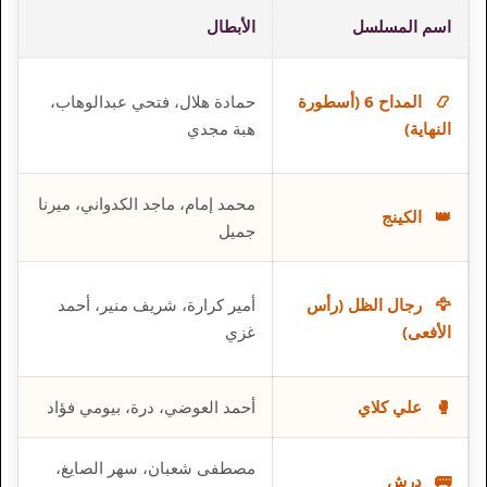
اسم المسلسل
الأبطال
📿
المداح 6 (أسطورة
حمادة هلال، فتحي عبدالوهاب،
النهاية)
هبة مجدي
محمد إمام، ماجد الكدواني، ميرنا
👑
الكينج
جميل
🦅
رجال الظل (رأس
أمير كرارة، شريف منير، أحمد
الأفعى)
غزي
🥊
علي كلاي
أحمد العوضي، درة، بيومي فؤاد
مصطفى شعبان، سهر الصايغ،
🚌
درش