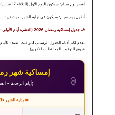
أقصر يوم صيام: سيكون اليوم الأول (الثلاثاء 17 فبراير) حيث تسجل ساعات الصيام حوالي 13 ساعة و 40 دقيقة.
أطول يوم صيام: سيكون في نهاية الشهر، حيث تزيد ساعات النهار تدر
🌙 جدول إمساكية رمضان 2026 (العشرة أيام الأولى – أيام الرحمة)
نقدم لكم أدناه الجدول الرسمي لمواقيت الصلاة للأيام
فروق التوقيت للمحافظات الأخرى).
إمساكية شهر رمضان ا
🏮
(أيام الرحمة – العشر
📅 بداية الشهر فلكياً: الثلاث
يوم