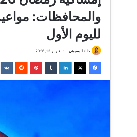
والمحافظات: مواعيد
لليوم الأول
خالد البسيوني
فبراير 13, 2026
فيسبوك
‫X
لينكدإن
‏Tumblr
بينتيريست
‏Reddit
‏te