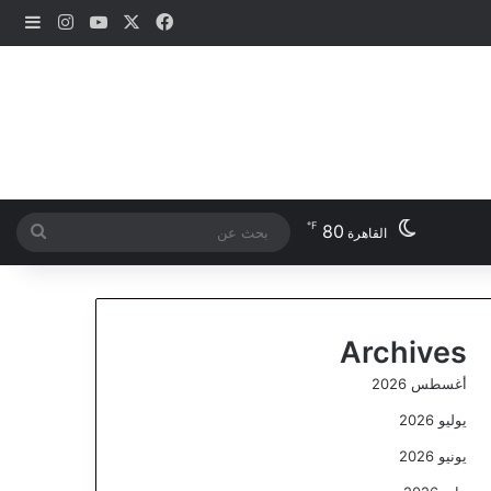
‫X
فيسبوك
‫YouTube
انستقرام
إضاف
℉
80
بحث
القاهرة
عن
Archives
أغسطس 2026
يوليو 2026
يونيو 2026