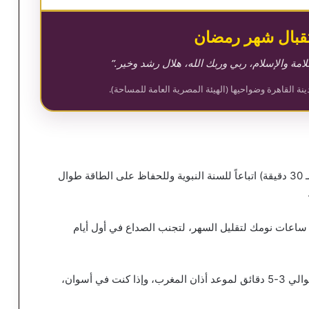
تقبال شهر رمضان
سلامة والإسلام، ربي وربك الله، هلال رشد وخير.”
 القاهرة وضواحيها (الهيئة المصرية العامة للمساحة).
السحور: يُفضل تأخير السحور قدر الإمكان (قبل الفجر بـ 30 دقيقة) اتباعاً للسنة النبوية وللحفاظ على الطاقة طوال
فبراير) البدء في ضبط ساعات نومك لتقليل السهر، لتجنب الصداع في أول أيام
فروق التوقيت: إذا كنت من سكان الإسكندرية، أضف حوالي 3-5 دقائق لموعد أذان المغرب، وإذا كنت في أسوان،