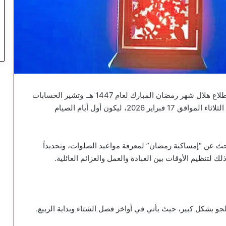
تترقب الأمة الإسلامية في مشارق الأرض ومغاربها استطلاع هلال شهر رمضان المبارك لعام 1447 هـ. وتشير الحسابات
الفلكية الدقيقة إلى أن غرة الشهر الفضيل ستكون يوم الثلاثاء الموافق 17 فبراير 2026، ليكون أول أيام الصيام
قي 4 أيام فقط!)، يكثر البحث عن “إمساكية رمضان” لمعرفة مواعيد الصلوات، وتحديداً
ك لتنظيم الأوقات بين العبادة والعمل والعزائم العائلية.