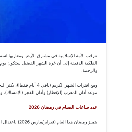
والرحمة.
ومع اقتراب الشهر الكريم (با
موعد أذان المغرب (الإفطار) وأذان الفجر (الإمساك)، وذل
عدد ساعات الصيام في رمضان 2026
يتميز رمضان هذا العام (فبراير/مارس 2026) باعتدال الجو بشكل كبير، حيث يأتي في أواخر فصل الشتاء وبداية الربيع.