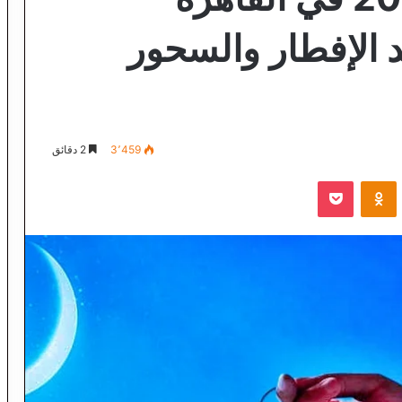
 الإفطار والسحور
3٬459
2 دقائق
VKontak
Odnoklassniki
‫Pocket