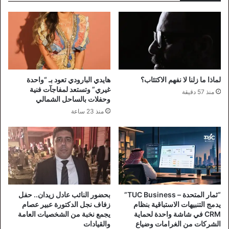
لماذا ما زلنا لا نفهم الاكتئاب؟
هايدي البارودي تعود بـ “واحدة
غيري” وتستعد لمفاجآت فنية
منذ 57 دقيقة
وحفلات بالساحل الشمالي
منذ 23 ساعة
“ثمار المتحدة – TUC Business”
بحضور النائب عادل زيدان.. حفل
يدمج التنبيهات الاستباقية بنظام
زفاف نجل الدكتورة عبير عصام
CRM في شاشة واحدة لحماية
يجمع نخبة من الشخصيات العامة
الشركات من الغرامات وضياع
والقيادات