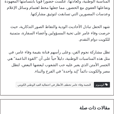
المناسبة الوطنية، وكعادتها، عكست حضوراً قوياً بابتسامتها المعهودة
وتفاعلها العفوي مع الحضور، مما جعلها محط اهتمام وسائل الإعلام
وعدسات المصورين التي تسابقت لتوثيق مشاركتها.
شهد الحفل تبادل الأحاديث الودية والتقاط الصور التذكارية، حيث
حرصت وفاء عامر على تحية المسؤولين وأعضاء السفارة، متمنية
للكويت دوام التقدم.
تظل مشاركة نجوم الفن، وعلى رأسهم فنانة بقيمة وفاء عامر، في
مثل هذه المناسبات الوطنية، دليلاً حياً على أن “القوة الناعمة” هي
الجسر الأمتن الذي يعبر عليه حب الشعوب لبعضها البعض، لتظل
مصر والكويت دائماً “إيد واحدة” في الفرح والبناء.
الوسوم
النجمة وفاء عامر تخطف الأنظار في احتفالية العيد الوطني الكويتي
مقالات ذات صلة