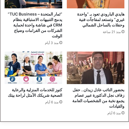
هايدي البارودي تعود بـ “واحدة
“ثمار المتحدة – TUC Business”
غيري” وتستعد لمفاجآت فنية
يدمج التنبيهات الاستباقية بنظام
وحفلات بالساحل الشمالي
CRM في شاشة واحدة لحماية
الشركات من الغرامات وضياع
منذ 21 ساعة
الوقت
منذ 3 أيام
بحضور النائب عادل زيدان.. حفل
كنوز للخدمات المنزلية والرعاية
زفاف نجل الدكتورة عبير عصام
الصحية شريكك الأمثل لراحة بيتك
يجمع نخبة من الشخصيات العامة
منذ 6 أيام
والقيادات
منذ 6 أيام