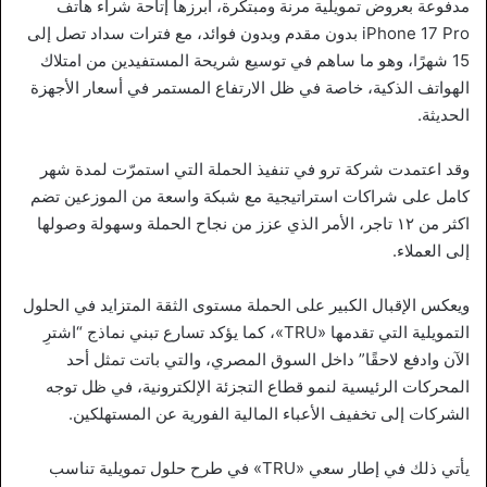
مدفوعة بعروض تمويلية مرنة ومبتكرة، أبرزها إتاحة شراء هاتف
iPhone 17 Pro بدون مقدم وبدون فوائد، مع فترات سداد تصل إلى
15 شهرًا، وهو ما ساهم في توسيع شريحة المستفيدين من امتلاك
الهواتف الذكية، خاصة في ظل الارتفاع المستمر في أسعار الأجهزة
الحديثة.
وقد اعتمدت شركة ترو في تنفيذ الحملة التي استمرّت لمدة شهر
كامل على شراكات استراتيجية مع شبكة واسعة من الموزعين تضم
اكثر من ١٢ تاجر، الأمر الذي عزز من نجاح الحملة وسهولة وصولها
إلى العملاء.
ويعكس الإقبال الكبير على الحملة مستوى الثقة المتزايد في الحلول
التمويلية التي تقدمها «TRU»، كما يؤكد تسارع تبني نماذج “اشترِ
الآن وادفع لاحقًا” داخل السوق المصري، والتي باتت تمثل أحد
المحركات الرئيسية لنمو قطاع التجزئة الإلكترونية، في ظل توجه
الشركات إلى تخفيف الأعباء المالية الفورية عن المستهلكين.
يأتي ذلك في إطار سعي «TRU» في طرح حلول تمويلية تناسب