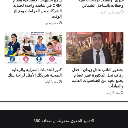
وحفلات بالساحل الشمالي
CRM في شاشة واحدة لحماية
الشركات من الغرامات وضياع
منذ 8 ساعات
الوقت
منذ يومين
بحضور النائب عادل زيدان.. حفل
كنوز للخدمات المنزلية والرعاية
زفاف نجل الدكتورة عبير عصام
الصحية شريكك الأمثل لراحة بيتك
يجمع نخبة من الشخصيات العامة
منذ 6 أيام
والقيادات
منذ 5 أيام
©جميع الحقوق محفوظة ل
صحافة 360