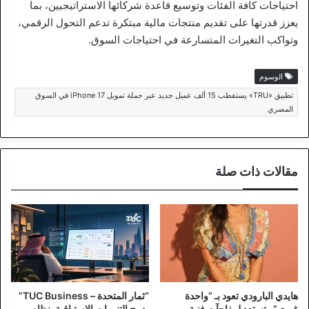
احتياجات كافة الفئات وتوسيع قاعدة شركائها الاستراتيجيين، بما
يعزز قدرتها على تقديم منتجات مالية مبتكرة تدعم التحول الرقمي،
وتواكب التغيرات المتسارعة في احتياجات السوق.
الوسوم
تطبيق «TRU» يستقطب 15 ألف عميل جديد عبر حملة تمويل iPhone 17 في السوق
المصري
مقالات ذات صلة
هايدي البارودي تعود بـ “واحدة
“ثمار المتحدة – TUC Business”
غيري” وتستعد لمفاجآت فنية
يدمج التنبيهات الاستباقية بنظام