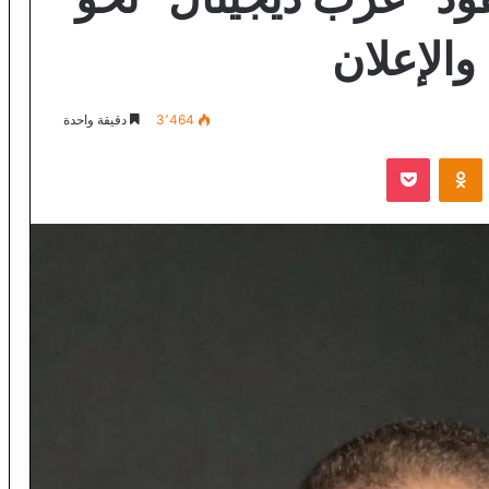
الإعلان
3٬464
دقيقة واحدة
VKontak
Odnoklassniki
‫Pocket