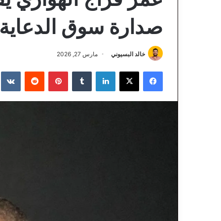
صدارة سوق الدعاية و
خالد البسيوني
مارس 27, 2026
فيسبوك
‫X
لينكدإن
‏Tumblr
بينتيريست
‏Reddit
‏te