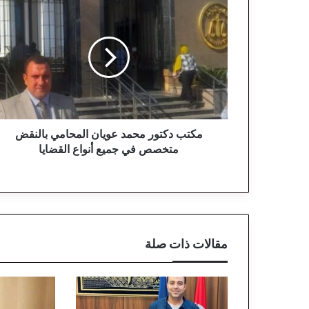
م
ك
ت
ب
د
ك
ت
و
ر
م
مكتب دكتور محمد عويان المحامي بالنقض
ح
متخصص في جميع أنواع القضايا
م
د
ع
و
ي
ا
مقالات ذات صلة
ن
ا
ل
م
ح