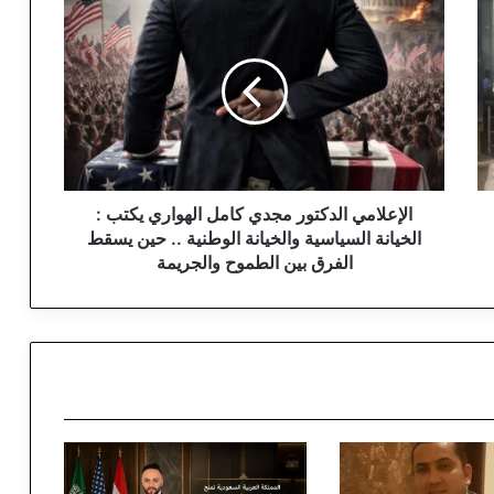
ا
ل
إ
ع
ل
ا
م
ي
ا
ل
الإعلامي الدكتور مجدي كامل الهواري يكتب :
د
الخيانة السياسية والخيانة الوطنية .. حين يسقط
ك
الفرق بين الطموح والجريمة
ت
و
ر
م
ج
د
ي
ك
ا
م