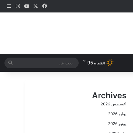
‫X
فيسبوك
‫YouTube
انستقرام
إضاف
℉
95
بحث
القاهرة
عن
Archives
أغسطس 2026
يوليو 2026
يونيو 2026