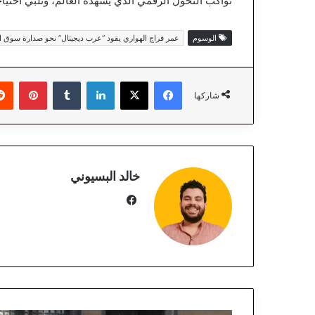
تواكب التحول الرقمي الذي يشهده العالم، وتلبي احتيا
الوسوم
عمر فراج الهواري يقود “عرب ديجيتال” نحو صدارة سوق الد
فيسبوك
‫X
لينكدإن
‏Tumblr
بينتيريست
شاركها
خالد البسيوني
في
سب
وك