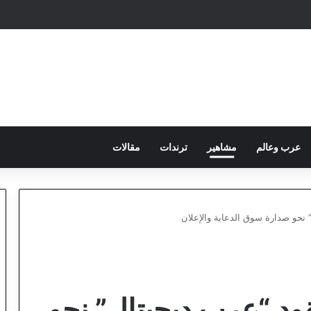
عرب وعالم
مشاهير
ترندات
مقالات
 نحو صدارة سوق الدعاية والإعلان
ود “عرب ديجيتال” نحو