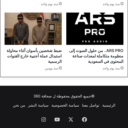
منذ يوم واحد
منذ يوم واحد
ARS PRO.. من حلول الصوت إلى
ضبط شخصين بأسوان أثناء محاولة
منظومة متكاملة لمعدات صناعة
استبدال عملة أجنبية خارج القنوات
المحتوى في السعودية
الرسمية
منذ يوم واحد
منذ يومين
©جميع الحقوق محفوظة ل
صحافة 360
الرئيسية
تواصل معنا
سياسة الخصوصية
سياسة النشر
من نحن
فيسبوك
‫X
‫YouTube
انستقرام