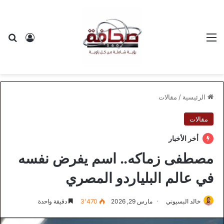
القائمة
بح
تسجيل ا
الرئيسية
/
مقالات
مقالات
أخر الأخبار
مصطفى زماكه.. اسم يفرض نفسه
في عالم البلياردو المصري
خالد البسيوني
مارس 29, 2026
3٬470
دقيقة واحدة