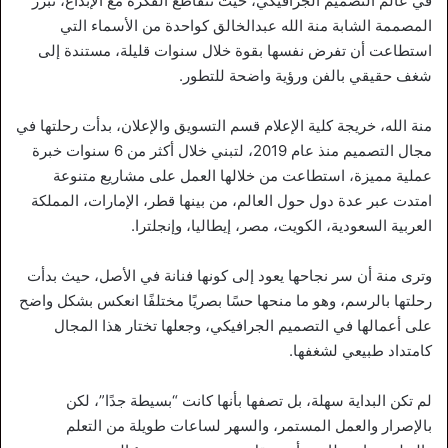
في عالم التصميم الجرافيكي، حيث تتقاطع الفكرة مع الإبداع، تبرز
المصممة الشابة منة الله عبدالخالق كواحدة من الأسماء التي
استطاعت أن تفرض نفسها بقوة خلال سنوات قليلة، مستندة إلى
شغف حقيقي بالفن ورؤية واضحة للتطور.
منة الله، خريجة كلية الإعلام قسم التسويق والإعلان، بدأت رحلتها في
مجال التصميم منذ عام 2019، لتبني خلال أكثر من 6 سنوات خبرة
عملية مميزة، استطاعت من خلالها العمل على مشاريع متنوعة
امتدت عبر عدة دول حول العالم، من بينها قطر، الإمارات، المملكة
العربية السعودية، الكويت، مصر، إيطاليا، وإنجلترا.
وترى منة أن سر نجاحها يعود إلى كونها فنانة في الأصل، حيث بدأت
رحلتها بالرسم، وهو ما منحها حسًا بصريًا مختلفًا انعكس بشكل واضح
على أعمالها في التصميم الجرافيكي، وجعلها تختار هذا المجال
كامتداد طبيعي لشغفها.
لم تكن البداية سهلة، بل تصفها بأنها كانت “بسيطة جدًا”، لكن
بالإصرار والعمل المستمر، والسهر لساعات طويلة من التعلم