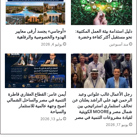
دليل استدامة بيئة العمل المكتبية:
«أوجامي» يجسد أرقى معايير
نحو مستقبل أكثر كفاءة وخضرة
الهدوء والخصوصية والرفاهية
منذ أسبوعين
يوليو 4, 2026
رجل الأعمال غالب علواني وعبد
أيمن عامر: القطاع العقاري قاطرة
الرحمن فهد علي الراشد يعلنان عن
التنمية في مصر والساحل الشمالي
تحالف استثماري استراتيجي بين
أصبح وجهة عالمية للاستثمار
شمال مصر وMOORE الكويتية
والسياحة
لقيادة مشروعات التنمية في مصر
مايو 13, 2026
يونيو 17, 2026