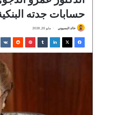
حسابات جدته البنكي
خالد البسيوني
مايو 20, 2026
فيسبوك
‫X
لينكدإن
‏Tumblr
بينتيريست
‏Reddit
‏te