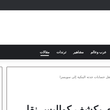
عرب وعالم
مشاهير
ترندات
مقالات
ل حسابات جدته البنكية إلى سويسرا
وي يكشف كواليس نقل