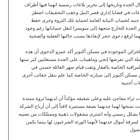
 الجدة وتاريخها إلى تحرير بلاغات رسمية اتهما فيها أطراف
لاغات في قضايا إداري قصر النيل وعقب التحقيقات اضطر
 لإيداع مبلغ ضخم قدره مليار و180 مليون جنيه لحساب النيابة العامة لحماية تلك الثروة وجرى حفظ
ر الجدة للخارج متجهة إلى سويسرا لنقل حساباتها رغم وجود
ما لرفع دعوى حجر لإنقاذها بسبب حالتها العقلية والصحية
الخزائن الموجودة في مسكن أكتوبر أكد عمرو الدجوي أن هذه
ملة التي تفرضها إنجي وماهيتاب على الجدة مستغلتين كبر سنها
مراقبة الخاصة بالعقار وثقت قيام صهر العائلة حسني في
 سفر ضخمة من مسكن أكتوبر إلى سيارته الخاصة كما علم بنقل حقائب أخرى
ت أجنبية
 ثراء مفاجئ عليه وعلى شقيقه مؤكداً أن لديهما ثروة ممتدة
ت تمنحها لهما جدتهما بصفة مستمرة لافتاً إلى أن أرباح الشركة
نيه وتم توزيعها بشكل رسمي وأنه اشترى مشغولات ذهبية وممتلكات من نصيبه
 لسرقة أموال جدتهما لأنهما الورثة الشرعيون لها بينما يكمن
أصول