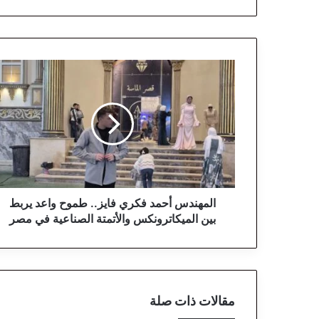
ا
ل
م
ه
ن
د
س
أ
ح
م
المهندس أحمد فكري فايز.. طموح واعد يربط
د
بين الميكاترونكس والأتمتة الصناعية في مصر
ف
ك
ر
ي
ف
مقالات ذات صلة
ا