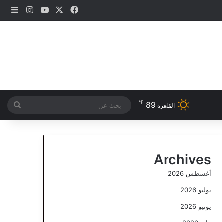
‫X
فيسبوك
‫YouTube
انستقرام
إضاف
℉
89
بحث
القاهرة
عن
Archives
أغسطس 2026
يوليو 2026
يونيو 2026