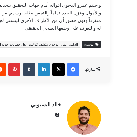
واختتم عمرو الدجوي أقواله أمام جهات التحقيق بتجديد 
والأموال وعزل الجدة تماماً والتمس بطلب رسمي من الن
منفرداً ودون حضور أي من الأطراف الأخرى ليتسنى ل
له والتعرف على وضعها الصحي الحقيقي
الوسوم
الدكتور عمرو الدجوي يكشف كواليس نقل حسابات جدته ال
فيسبوك
‫X
لينكدإن
‏Tumblr
بينتيريست
شاركها
خالد البسيوني
في
سب
وك