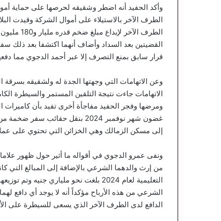
وأكد الحفيد أنه اضطر وشقيقه لحرصها على حماية أموال
الطرف الآخر بالاستيلاء على أموال الشركة وقيدت الب
الطرف الآخر
القضيتين بعد السداد وأضاف أنهما اكتشفا بعد ذلك سف
قرار سابق بمنع التصرف إلا عبر أحمد الدجوي مما دفعه
وعن الاتهامات التي وجهتها الجدة له ولشقيقه بسرقة 
الاتهامات جاءت نتيجة التلقين المستمر والسيطرة الكا
ومرضها وفجر الحفيد مفاجأة أخرى تفيد بأن كاميرات ال
غضون شهر نوفمبر 2024 بنقل حقائب
إلى مسكن الزمالك وهي الخزائن التي تحتوي على عملا
ونفى عمرو الدجوي في أقواله ما أثير حول ظهور علامات
من إرث والدهما الشرعي بالإضافة إلى المبالغ التي كان
التعليمية لعام 2024 بلغت نحو ملياري ج
الشرعي من هذه الأرباح مؤكداً أنه لا يوجد أي دافع لهما
الدافع لدى الطرف الآخر الذي يسعى للسيطرة على ال