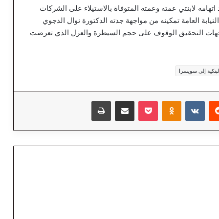
اتهامه لابنتي عمته وعمته المتوفاة بالاستيلاء على الشركات
يابة العامة تمكينه من مواجهة جدته الدكتورة نوال الدجوي
جهات التحقيق الوقوف على حجم السيطرة والعزل الذي تعرضت
بنكية إلى سويسرا
‏Reddit
‏VKontakte
Odnoklassniki
‫Pocket
مشاركة عبر البريد
طباعة