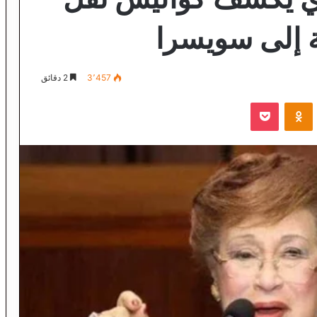
ة إلى سويسرا
3٬457
2 دقائق
VKontak
Odnoklassniki
‫Pocket