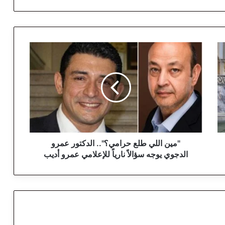
"
م
ي
ن
ا
ل
ل
ي
ط
ل
"مين اللي طلع حرامي؟".. الدكتور عمرو
ع
الدجوي يوجه سؤالاً نارياً للإعلامي عمرو أديب
ح
ر
ا
م
ي
؟