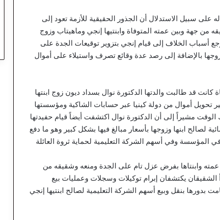
بالغ من العمر 44 عاماً في أقواله على سبيل الاستدلال أن الجذور الحقيقية للأزمة تعود إلى
بين شقيقه من جهة وبين عمته المتوفاة وابنتيها إنجي وماهيتاب وزوج
 أسباب الخلاف إلى قيام إنجي بتزوير توقيعات الجدة على
جها بالإضافة إلى رصد عدة وقائع تصرف واستيلاء على أموال
كانت قد طالبت والدتها الدكتورة نوال بسداد ديون زوج ابنتها
نيه كما طلب الأخير تحويل أموال من دولة كينيا عبر حسابات الشاكية ومؤسستها
لوقت مشيراً إلى أن الدكتورة نوال اكتشفت أيضاً قيام حفيدتها
ة لصالح ابنها وزوجها بأسعار مبالغ فيها بشكل كبير وهو ما دفع
 في المؤسسة وفي أسهم الشركة التعليمية لحماية ثروة العائلة
الدجوي إلى أنه مع بداية عام 2023 قامت عمته وابنتاها بفرض عزل تام على الجدة ومنعه وشقيقه من
أ الشقيقان يكتشفان إبرام توكيلات وسجلات وعمليات بيع
ت بدورها بنقل وبيع أسهم الشركة التعليمية لصالح ابنتيها إنجي