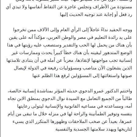
مسنودة من الأطراف وتجلس عاجزة عن التقاط أنفاسها ولا تبدي أي
رد فعل أو إجابة عند توجيه الحديث إليها
ووجه الحفيد نداءً عاجلاً إلى الرأي العام وإلى الآلاف ممن تخرجوا
على يد رائدة التعليم في مصر والوطن العربي، مؤكداً أنه على يقين
بأن هناك من يحمل لها الحب والتقدير وستصعب عليه رؤيتها في هذا
الوضع المتدهور ليقينه بأن هناك خطأ كبيراً يحدث وممارسات غير
إنسانية تجب مواجهتها لإنقاذها، معرباً عن أمله في أن يتنادى تلامذتها
الذين يشغلون الآن مناصب ومسؤوليات رفيعة في الدولة لإيصال
صوتها واستغاثتها إلى المسؤولين لرفع هذا الظلم عنها
واختتم الدكتور عمرو الدجوي حديثه المؤثر بمناشدة إنسانية خالصة،
طالباً من الجميع التعامل مع السيدة نوال الدجوي بمنطق الابن تجاه
أمه، ومساعدته في مساعيه القانونية والإنسانية ليتولى رعايتها
بنفسه وتوفير الطمأنينة والراحة لها في منزله خلال ما تبقى من أيام
عمرها، بعيداً عن صخب الملاحقات وظهورها المتكرر الذي يسيء
لتاريخها ويهدد سلامتها الجسدية والنفسية