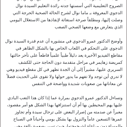
الصروح التعليمية التي أسستها جدته رائدة التعليم السيدة نوال
الدجوي المعروفة بـ ماما نوال لشرح الحالة الصحية الحرجة التي
وصلت إليها، ومطلقاً صرخة استغاثة لإنقاذها من الاستغلال اليومي
الذي يتعارض مع وضعها الصحي الصعب
وأوضح الدكتور عمرو الدجوي في منشوره أن عدم قدرة السيدة نوال
الدجوي على التحكم في اللعاب الخاص بها بالشكل الظاهر في
مقاطع الفيديو الأخيرة يعد دليلاً طبياً علمياً قاطعاً على تأخر حالتها
كمريضة زهايمر في مراحل متقدمة دون الحاجة حتى للكشف
السريري عليها، مشيراً إلى أن الجدة تظهر في كل مقطع فيديو وهي
لا تدري أين توجد ولا تفهم ما يدور حولها ولا تقوى على الحديث فضلاً
عن معاناتها من صعوبات شديدة وواضحة في التنفس
وتساءل الدكتور عمرو الدجوي بمرارة عما إذا كان هذا التعب البادي
عليها يهم المحيطين بها أم أن استنزافها بهذا الشكل هو أمر مقصود،
معبراً عن صدمته من إصرار البعض على ترحال سيدة وأم تجاوز
عمرها التسعين عاماً والنزول بها بشكل يومي وأحياناً في الصباح
والمساء دون مراعاة لشيخوختها، حيث تسير بصعوبة بالغة وهي