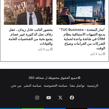
“ثمار المتحدة – TUC Business”
بحضور النائب عادل زيدان.. حفل
يدمج التنبيهات الاستباقية بنظام
زفاف نجل الدكتورة عبير عصام
CRM في شاشة واحدة لحماية
يجمع نخبة من الشخصيات العامة
الشركات من الغرامات وضياع
والقيادات
الوقت
منذ 6 أيام
منذ 4 أيام
©جميع الحقوق محفوظة ل
صحافة 360
الرئيسية
تواصل معنا
سياسة الخصوصية
سياسة النشر
من نحن
فيسبوك
‫X
‫YouTube
انستقرام