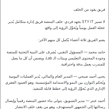
فريق يقود من الخلف
لا تسير STY IT بجهد فردي. خلف المنصة فريق إدارة متكامل يُدير
عجلة العمل يومياً ويُحوِّل الرؤية إلى واقع.
يضم الفريق ثلاثة أعضاء يُكمل كل منهم الآخر:
حامد محمد — المسؤول التقني، يُشرف على البنية التحتية للمنصة
وجودة المحتوى التعليمي وبيئات الـ Lab، ويضمن أن كل ما يصل
للمتدرب يعمل بدقة واحترافية.
يحيى أحمد صبحي — المدير العام والمالي، يُدير العمليات اليومية
ويُحكم التوازن بين النمو والاستدامة المؤسسية، وهو العمود الفقري
الإداري الذي يُحوِّل الرؤية إلى خطط قابلة للتنفيذ.
أحمد عنتر — مدير التسويق، يتولى بناء حضور المنصة رقمياً وإيصال
رسالتها إلى الجمهور المستهدف، وهو من يقف خلف الانتشار