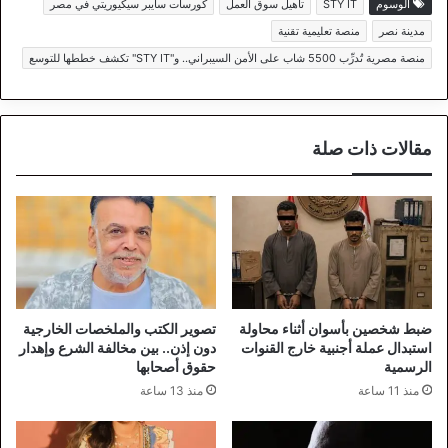
الوسوم
STY IT
تأهيل سوق العمل
كورسات سايبر سيكيوريتي في مصر
مدينة نصر
منصة تعليمية تقنية
منصة مصرية تُدرِّب 5500 شاب على الأمن السيبراني.. و"STY IT" تكشف خططها للتوسع
مقالات ذات صلة
ضبط شخصين بأسوان أثناء محاولة
تصوير الكتب والملخصات الخارجية
استبدال عملة أجنبية خارج القنوات
دون إذن.. بين مخالفة الشرع وإهدار
الرسمية
حقوق أصحابها
منذ 11 ساعة
منذ 13 ساعة