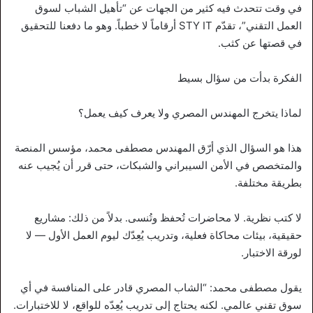
في وقت تتحدث فيه كثير من الجهات عن “تأهيل الشباب لسوق
العمل التقني”، تقدّم STY IT أرقاماً لا خطباً. وهو ما دفعنا للتحقيق
في قصتها عن كثب.
الفكرة بدأت من سؤال بسيط
لماذا يتخرج المهندس المصري ولا يعرف كيف يعمل؟
هذا هو السؤال الذي أرّق المهندس مصطفى محمد، مؤسس المنصة
والمتخصص في الأمن السيبراني والشبكات، حتى قرر أن يُجيب عنه
بطريقة مختلفة.
لا كتب نظرية. لا محاضرات تُحفظ وتُنسى. بدلاً من ذلك: مشاريع
حقيقية، بيئات محاكاة فعلية، وتدريب يُعِدّك ليوم العمل الأول — لا
لورقة الاختبار.
يقول مصطفى محمد: “الشاب المصري قادر على المنافسة في أي
سوق تقني عالمي. لكنه يحتاج إلى تدريب يُعِدّه للواقع، لا للاختبارات.