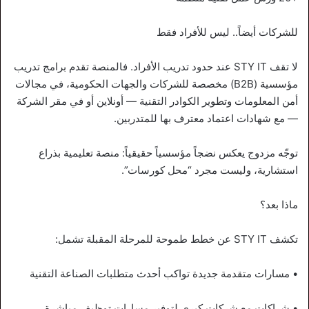
للشركات أيضاً.. ليس للأفراد فقط
لا تقف STY IT عند حدود تدريب الأفراد. فالمنصة تقدم برامج تدريب
مؤسسية (B2B) مخصصة للشركات والجهات الحكومية، في مجالات
أمن المعلومات وتطوير الكوادر التقنية — أونلاين أو في مقر الشركة
— مع شهادات اعتماد معترف بها للمتدربين.
توجّه مزدوج يعكس نضجاً مؤسسياً حقيقياً: منصة تعليمية بذراع
استشارية، وليست مجرد “محل كورسات”.
ماذا بعد؟
تكشف STY IT عن خطط طموحة للمرحلة المقبلة تشمل:
• مسارات متقدمة جديدة تواكب أحدث متطلبات الصناعة التقنية
• شراكات مع شركات كبرى لتوفير مسارات توظيف مباشرة