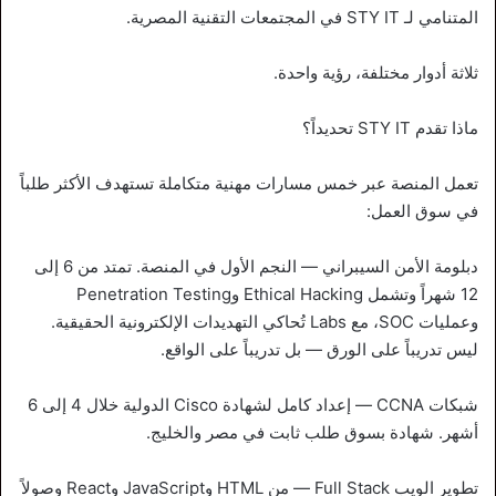
المتنامي لـ STY IT في المجتمعات التقنية المصرية.
ثلاثة أدوار مختلفة، رؤية واحدة.
ماذا تقدم STY IT تحديداً؟
تعمل المنصة عبر خمس مسارات مهنية متكاملة تستهدف الأكثر طلباً
في سوق العمل:
دبلومة الأمن السيبراني — النجم الأول في المنصة. تمتد من 6 إلى
12 شهراً وتشمل Ethical Hacking وPenetration Testing
وعمليات SOC، مع Labs تُحاكي التهديدات الإلكترونية الحقيقية.
ليس تدريباً على الورق — بل تدريباً على الواقع.
شبكات CCNA — إعداد كامل لشهادة Cisco الدولية خلال 4 إلى 6
أشهر. شهادة بسوق طلب ثابت في مصر والخليج.
تطوير الويب Full Stack — من HTML وJavaScript وReact وصولاً