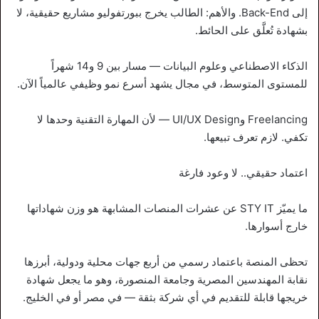
إلى Back-End. والأهم: الطالب يخرج ببورتفوليو مشاريع حقيقية، لا
بشهادة تُعلَّق على الحائط.
الذكاء الاصطناعي وعلوم البيانات — مسار بين 9 و14 شهراً
للمستوى المتوسط، في مجال يشهد أسرع نمو وظيفي عالمياً الآن.
Freelancing وUI/UX Design — لأن المهارة التقنية وحدها لا
تكفي. لازم تعرف تبيعها.
اعتماد حقيقي.. لا وعود فارغة
ما يميّز STY IT عن عشرات المنصات المشابهة هو وزن شهاداتها
خارج أسوارها.
تحظى المنصة باعتماد رسمي من أربع جهات محلية ودولية، أبرزها
نقابة المهندسين المصرية وجامعة المنصورة، وهو ما يجعل شهادة
خريجها قابلة للتقديم في أي شركة بثقة — في مصر أو في الخليج.