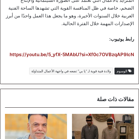
المتزايد بالأعمال التي تعتمد على الصورة السينمائية والإنتاج
الضخم، خاصة في ظل المنافسة القوية التي تشهدها الساحة الفنية
العربية خلال السنوات الأخيرة، وهو ما يجعل هذا العمل واحدًا من أبرز
الإصدارات المهمة خلال الفترة الحالية.
رابط يوتيوب:
https://youtu.be/5_yfX-5MAbU?si=Xf0c7OVBzqAP9IcN
الوسوم
ولادة فنية قوية لـ “يا بي” تضعه في واجهة الأعمال المتداولة
مقالات ذات صلة