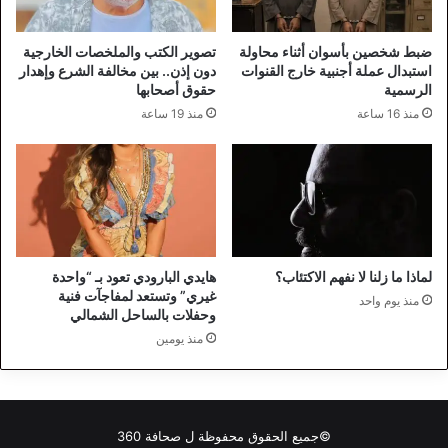
ضبط شخصين بأسوان أثناء محاولة
تصوير الكتب والملخصات الخارجية
استبدال عملة أجنبية خارج القنوات
دون إذن.. بين مخالفة الشرع وإهدار
الرسمية
حقوق أصحابها
منذ 16 ساعة
منذ 19 ساعة
لماذا ما زلنا لا نفهم الاكتئاب؟
هايدي البارودي تعود بـ “واحدة
غيري” وتستعد لمفاجآت فنية
منذ يوم واحد
وحفلات بالساحل الشمالي
منذ يومين
©جميع الحقوق محفوظة ل
صحافة 360