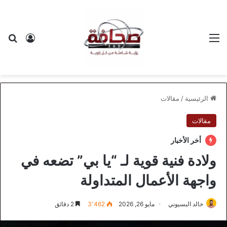
القائمة
بح
تسجيل ا
الرئيسية
/
مقالات
مقالات
أخر الأخبار
ولادة فنية قوية لـ “يا بي” تضعه في
واجهة الأعمال المتداولة
خالد البسيوني
مايو 26, 2026
3٬462
2 دقائق