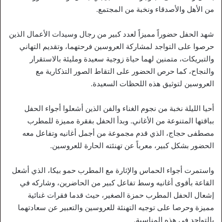
من الأهل والأصدقاء ونخبة من المجتمع.
شهد الحفل حضوراً مميزاً لعدد كبير من رجال وسيدات الأعمال الذين
حرصوا على التواجد لمشاركة العروسين فرحتهما، وتقديم التهاني
والتبريكات، متمنين لهما حياة زوجية سعيدة ومليئة بالاستقرار
والنجاح، كما حرص الحضور على التقاط الصور التذكارية مع
العروسين لتوثيق هذه اللحظات السعيدة.
أحيا الليلة نخبة من نجوم الغناء والفن الذين أشعلوا أجواء الحفل
بباقتها المتنوعة من الأغاني. وبدأ الحفل بفقرة مميزة للمطرب
مصطفى حجاج، الذي قدم مجموعة من أجمل أغانيه وتفاعل معه
الحضور بشكل كبير، معرباً عن تهنئته الحارة للعروسين.
واستمرت أجواء الحماس والإثارة مع المطرب حمو بيكا، الذي أشعل
القاعة بأقوى أغانيه وسط تفاعل كبير من الحاضرين، وشاركه في
إشعال الحفل المطرب حمزة الصغير، حيث قدما فقرات غنائية
مميزة وحرصا على توجيه التهنئة للعروسين والتعبير عن سعادتهما
بالتواجد في هذه المناسبة.