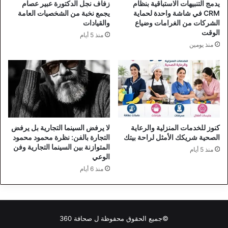
يدمج التنبيهات الاستباقية بنظام
زفاف نجل الدكتورة عبير عصام
CRM في شاشة واحدة لحماية
يجمع نخبة من الشخصيات العامة
الشركات من الغرامات وضياع
والقيادات
الوقت
منذ 5 أيام
منذ يومين
كنوز للخدمات المنزلية والرعاية
لا يرفض السينما التجارية بل يرفض
الصحية شريكك الأمثل لراحة بيتك
التجارة بالفن: نظرة محمود محمود
المتوازنة بين السينما التجارية وفن
منذ 5 أيام
الوعي
منذ 6 أيام
©جميع الحقوق محفوظة ل
صحافة 360