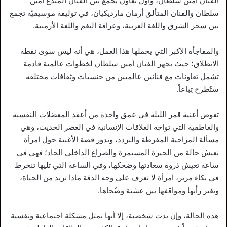
الفنان أمين سلطان، وأول تعاون يجمع بين الفنان المبدع أمين
سلطان والفنان المتألق أرمان مارديكيان، في توليفة موسيقيّة تجمع
بين سحر الشرق واللغة العربية، وعراقة النغم واللغة الأرمنية.
والمفاجأة الأكبر التي يحملها هذا العمل، هي أنه ليس سوى نقطة
الانطلاق؛ حيث يجهز الفنان أمين سلطان لخطوات عالمية قادمة
تشمل تعاونات مع فنانين عالميين من جنسيات وثقافات مختلفة
ستُطرح تِباعاً.
تغوص أغنية قمر الليلة في عمق واحدة من أعقد المعضلات النفسية
والعاطفية التي تواجه العلاقات الإنسانية في العصر الحديث، وهي
مسألة المزاجية المفرطة والتردد، وتدور قصة الأغنية حول امرأة
تعيش حالة من الحيرة المستمرة والصراع الداخلي الحاد؛ فهي في
ساعة تعيش ذروة سعادتها وضحكها، وفي الساعة التي تليها تنخرط
في بكاء مرير، امرأة لا تعرف على وجه الدقة ماذا تريد من الحياة،
وتغير رأيها ومواقفها بين عشية وضُحاها.
هذه الحالة، وإن بدت شخصية، إلا أنها تمثل مشكلة اجتماعية ونفسية