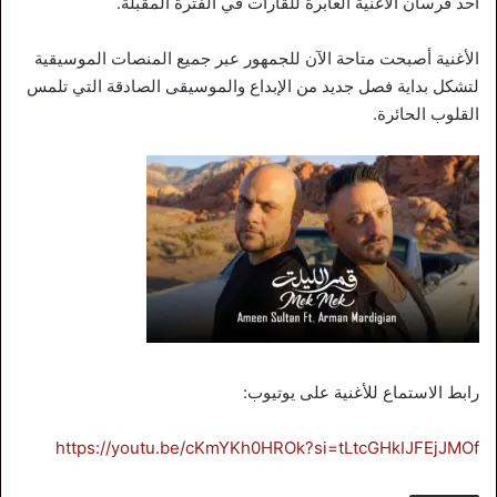
أحد فرسان الأغنية العابرة للقارات في الفترة المقبلة.
الأغنية أصبحت متاحة الآن للجمهور عبر جميع المنصات الموسيقية
لتشكل بداية فصل جديد من الإبداع والموسيقى الصادقة التي تلمس
القلوب الحائرة.
رابط الاستماع للأغنية على يوتيوب:
https://youtu.be/cKmYKh0HROk?si=tLtcGHkIJFEjJMOf