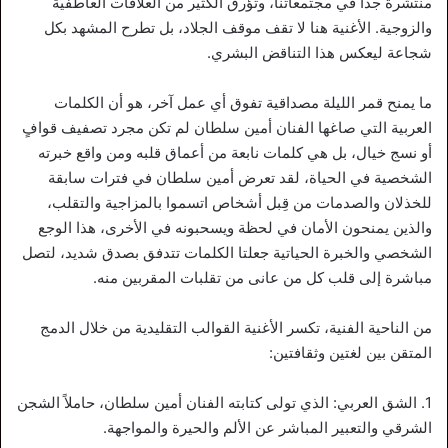
منتشرة جداً في مجتمعاتنا، وتؤرق الكثير من العلاقات العاطفية
والزوجية. الأغنية هنا لا تقف موقف الجلاد، بل تطرح المشهد بكل
شجاعة ليعكس هذا التناقض البشري.
ما يمنح قمر الليلة مصداقية تفوق أي عمل آخر، هو أن الكلمات
العربية التي صاغها الفنان أمين سلطان لم تكن مجرد تصفيف قوافٍ
أو نسج خيال، بل هي كلمات نابعة من أعماق قلبه ومن واقع خبرته
الشخصية في الحياة، لقد تعرض أمين سلطان في فترات سابقة
للخذلان والصدمات من قِبل أشخاص اتسموا بالمزاجية والتقلب،
والذين يمنحون الأمان في لحظة ويسحبونه في الأخرى، هذا الوجع
الشخصي والخبرة الحياتية جعلتا الكلمات تتدفق بصدق شديد، لتصل
مباشرة إلى قلب كل من عانى من تقلبات المقربين منه.
من الناحية الفنية، تكسر الأغنية القوالب التقليدية من خلال الدمج
المتقن بين لغتين وثقافتين:
1. الشق العربي: الذي تولى كتابته الفنان أمين سلطان، حاملاً الشجن
الشرقي والتعبير المباشر عن الألم والحيرة والمواجهة.