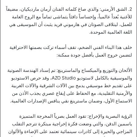
2. الشق الأرمني: والذي صاغ كلماته الفنان أرمان مارديكيان، مضيفاً
للأغنية بُعداً عالمياً، وإحساساً دافئاً يتماشى تماماً مع الروح العامة
للعمل، ليتلاقى الصوتان في هارموني فريد يثبت أن الموسيقى هي
اللغة العالمية الموحدة.
خلف هذا البناء الفني الضخم، تقف أسماء تركت بصمتها الاحترافية
لتضمن خروج العمل بأفضل جودة ممكنة:
الألحان والتوزيع والميكساج والماسترينغ: تم إسناد الهندسة الصوتية
والموسيقية بالكامل لاستوديو AZO Studio، وقد حرص الاستوديو
على تقديم خط موسيقي يدمج بين الآلات الشرقية والآلات الغربية
والأرمنية التقليدية، مع الحفاظ على إيقاع عصري يجذب الأذن من
الاستماع الأول، وضمان ماسترينغ نقي ينافس الإصدارات العالمية.
الرؤية البصرية والإخراج: تقود العمل بصرياً المخرجة المتميزة
ياسمين الدقن، والتي وضعت فكرة إخراجية مبتكرة تترجم التقلب
المزاجي والحيرة إلى كادرات سينمائية تعتمد على الإضاءة والألوان