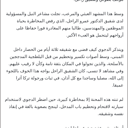
وسط هذا المشهد العبثي والمرعب، تجلت مشاعر النبل والمسؤولية
لدى شقيق الدكتور عمرو الراحل، الذي رفض المخاطرة بحياة
الموظفين والمهندسين، طالبا منهم المغادرة فورا حفاظا على
أرواحهم ليتحمل هو العبء الأكبر.
ويتذكر الدجوي كيف قضى مع شقيقه ثلاثة أيام من الحصار داخل
المبنى، وسط أصوات تكسير وتحطيم من قبل البلطجية المدججين
بالأسلحة، والذين تجولوا في المكان بثقة تامة وكأن لا رقيب عليهم.
وفي مشاهد لا تنسى، كان الشقيق الراحل يواجه هذا الخوف باللجوء
إلى الله، مصليا وساجدا مع كل أذان، في ثبات ورجولة تركا أثرا
عميقا.
لم تنته هذه المحنة إلا بمخاطرة كبيرة، حين اضطر الدجوي لاستخدام
سيارته لاقتحام وتحطيم باب المدخل، لينجح بصعوبة بالغة في إنقاذ
نفسه وشقيقه.
أسئلة مشروعة تبحث عن إجابات: