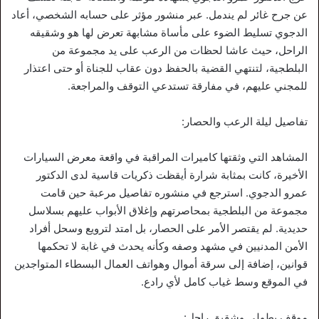
عن جرح غائر لم يندمل. عبر منشور مؤثر على حسابه الشخصي، أعاد
الدجوي تسليط الضوء على مأساة مشابهة تعرض لها هو وشقيقه
الراحل، حيث عاشا لحظات من الرعب على يد مجموعة من
البلطجية، لتنتهي القضية بالحفظ دون عقاب للجناة أو حتى اعتذار
للمجني عليهم، في مفارقة تستدعي التوقف والمراجعة.
تفاصيل ليلة الرعب والحصار:
المشاهد التي وثقتها كاميرات المراقبة في واقعة معرض السيارات
الأخيرة، كانت بمثابة شرارة أيقظت ذكريات قاسية لدى الدكتور
عمرو الدجوي. استرجع في منشوره تفاصيل مرعبة حين قامت
مجموعة من البلطجية بمحاصرتهم وإغلاق الأبواب عليهم بسلاسل
حديدية. لم يقتصر الأمر على الحصار، بل امتد لترويع وسحل أفراد
الأمن المدنيين في مشهد وصفه وكأنه يحدث في غابة لا تحكمها
قوانين، إضافة إلى سرقة أموال وهواتف العمال البسطاء المتواجدين
في الموقع وسط غياب كامل لأي رادع.
موقف بطولي وشقيق راحل: