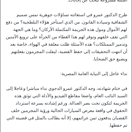
طرح الدكتور عمرو في استغاثته تساؤلات جوهرية تمس صميم
الشفافية وسيادة القانون. من الذي استأجر هؤلاء البلطجية؟ من دفع
لهم الأموال ومول هذه الجريمة المكتملة الأركان؟ وما هي الجهة
التي تقف خلفهم وتوفر لهم هذا الغطاء من الجرأة على ترويع الآمنين
وتدمير الممتلكات؟ هذه الأسئلة ظلت معلقة في الهواء، خاصة بعد
أن انتهت التحقيقات إلى حفظ القضية، ليفلت المجرمون بفعلتهم
ويضيع حق الضحايا.
نداء عاجل إلى النيابة العامة المصرية:
في ختام شهادته، وجه الدكتور عمرو الدجوي نداء مباشرا وعاجلا إلى
السيد النائب العام، واضعا مقاطع الفيديو والأدلة التي توثق هذه
الجريمة لتكون تحت بصر العدالة. ورغم إشادته بسرعة استرداد
الحقوق في واقعة معرض السيارات الحالية ورؤية المجرمين خلف
القضبان يدفعون ثمن جرائمهم، إلا أنه يطالب بالمثل في قضيته التي
تم حفظها.