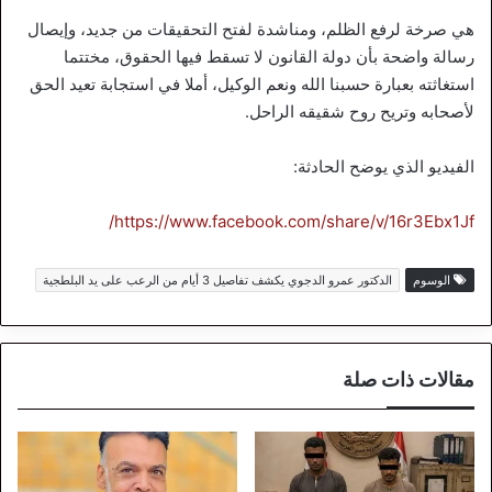
هي صرخة لرفع الظلم، ومناشدة لفتح التحقيقات من جديد، وإيصال
رسالة واضحة بأن دولة القانون لا تسقط فيها الحقوق، مختتما
استغاثته بعبارة حسبنا الله ونعم الوكيل، أملا في استجابة تعيد الحق
لأصحابه وتريح روح شقيقه الراحل.
الفيديو الذي يوضح الحادثة:
https://www.facebook.com/share/v/16r3Ebx1Jf/
الوسوم
الدكتور عمرو الدجوي يكشف تفاصيل 3 أيام من الرعب على يد البلطجية
مقالات ذات صلة