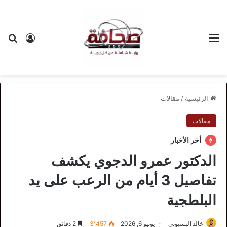
القائمة
بح
تسجيل ا
الرئيسية
/
مقالات
مقالات
أخر الأخبار
الدكتور عمرو الدجوي يكشف
تفاصيل 3 أيام من الرعب على يد
البلطجية
خالد البسيوني
يونيو 6, 2026
3٬457
2 دقائق