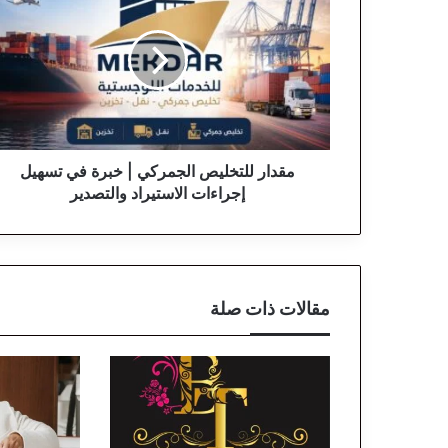
ق
د
ا
ر
ل
ل
ت
خ
ل
مقدار للتخليص الجمركي | خبرة في تسهيل
ي
إجراءات الاستيراد والتصدير
ص
ا
ل
ج
م
مقالات ذات صلة
ر
ك
ي
|
خ
ب
ر