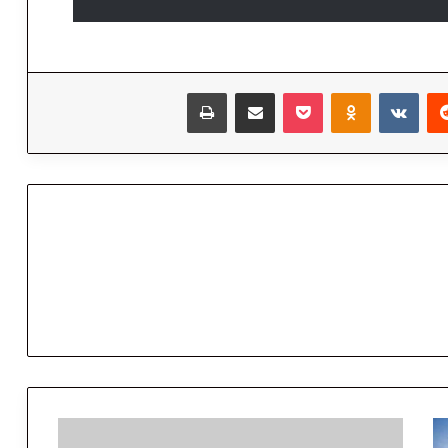
‏Reddit
‏VKontakte
Odnoklassniki
‫Pocket
مشاركة عبر البريد
طباعة
م