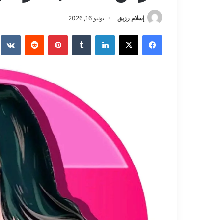
إسلام رزيق
يونيو 16, 2026
فيسبوك
‫X
لينكدإن
‏Tumblr
بينتيريست
‏Reddit
‏te