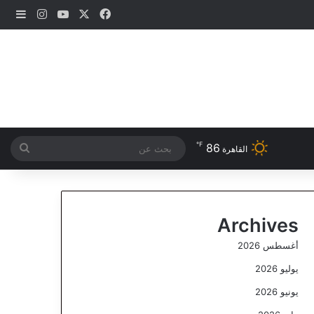
‫X
فيسبوك
‫YouTube
انستقرام
إضاف
℉
86
بحث
القاهرة
عن
Archives
أغسطس 2026
يوليو 2026
يونيو 2026