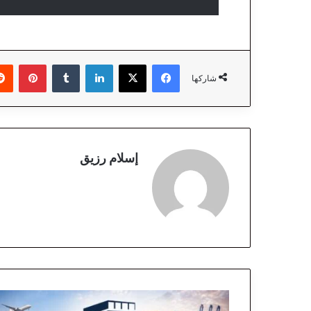
فيسبوك
‫X
لينكدإن
‏Tumblr
بينتيريست
شاركها
إسلام رزيق
م