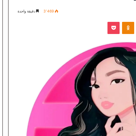
3٬469
دقيقة واحدة
VKontak
Odnoklassniki
‫Pocket