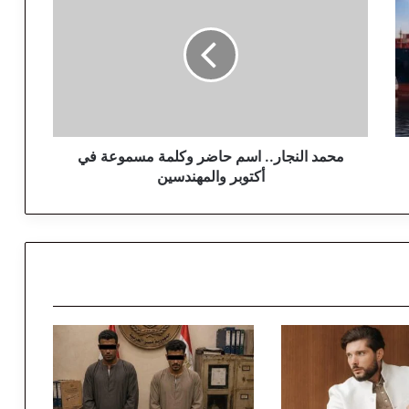
ح
م
د
ا
ل
ن
ج
ا
ر
محمد النجار.. اسم حاضر وكلمة مسموعة في
.
أكتوبر والمهندسين
.
ا
س
م
ح
ا
ض
ر
و
ك
ل
م