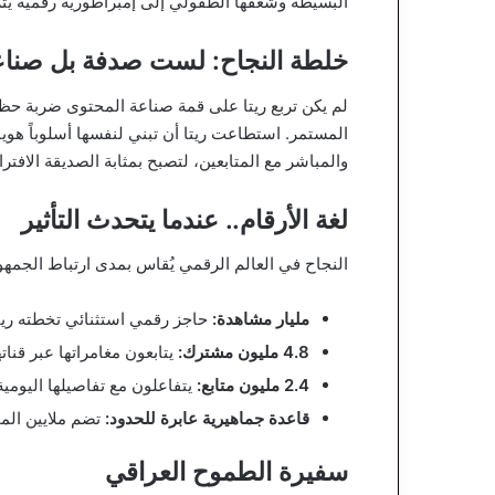
البسيطة وشغفها الطفولي إلى إمبراطورية رقمية يترد
خلطة النجاح: لست صدفة بل صناع
لم يكن تربع ريتا على قمة صناعة المحتوى ضربة حظ؛
المستمر. استطاعت ريتا أن تبني لنفسها أسلوباً هوياتي
والمباشر مع المتابعين، لتصبح بمثابة الصديقة الاف
لغة الأرقام.. عندما يتحدث التأثير
النجاح في العالم الرقمي يُقاس بمدى ارتباط الجمهور
مليار مشاهدة:
حاجز رقمي استثنائي تخطته ريتا
4.8 مليون مشترك:
يتابعون مغامراتها عبر قنا
2.4 مليون متابع:
يتفاعلون مع تفاصيلها اليومي
قاعدة جماهيرية عابرة للحدود:
تضم ملايين المح
سفيرة الطموح العراقي