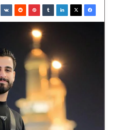
فيسبوك
‫X
لينكدإن
‏Tumblr
بينتيريست
‏Reddit
‏te