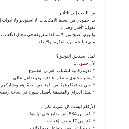
من اللعب إلى التأثير
بدأ حمودي من أبسط الإمكانيات. لا استوديو ولا أدوات
يقول: “أقدر أوصل”.
مليء بالحماس، الفكرة، والإبداع.
لماذا يستحق التوثيق؟
لأن
حمودي
:
* قدوة رقمية للشباب العربي الطموح
* ينشر محتوى منتظم، هادف، وذو تفاعل عالي
* يبني مجتمعًا رقميًا من المتابعين، يحفّزهم ويشاركهم 
* يمثل العراق والمنطقة بأفضل صورة في ساحة رقمية 
الأرقام ليست كل شيء، لكن…
* أكثر من 884 ألف متابع على تيك‌توك
* أكثر من 17 مليون إعجاب
* بث مباشر يومي يتفاعل معه الآلاف