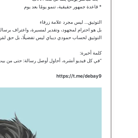
* قاعدة جمهور حقيقية، تنمو يومًا بعد يوم
التوثيق… ليس مجرد علامة زرقاء
بل هو احترام لمجهود، وتقدير لمسيرة، واعتراف برسالة
التوثيق لحساب حمودي ديباي ليس تفضيلًا، بل حق لمَن أث
كلمة أخيرة:
“في كل فيديو أنشره، أحاول أوصل رسالة: حتى من بي
https://t.me/debay9