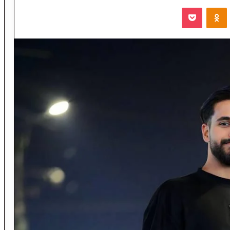
VKontak
Odnoklassniki
‫Pocket