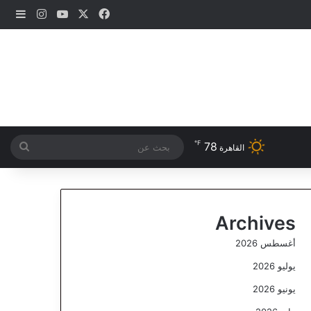
‫X
فيسبوك
‫YouTube
انستقرام
إضاف
℉
78
بحث
القاهرة
عن
Archives
أغسطس 2026
يوليو 2026
يونيو 2026