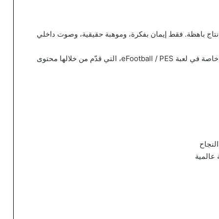
 إنتاج باهظة. فقط إيمان بفكرة، وموهبة حقيقية، وصوت داخلي
واليوم، أصبح من الأسماء المعروفة في مجال الألعاب، خاصة في لعبة eFootball / PES، التي قدّم من خلالها محتوى
النجاح
عالمية