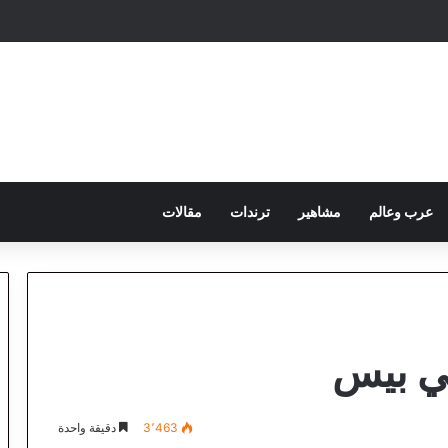
عرب وعالم
مشاهير
ترندات
مقالات
ي بيس
3٬463
دقيقة واحدة