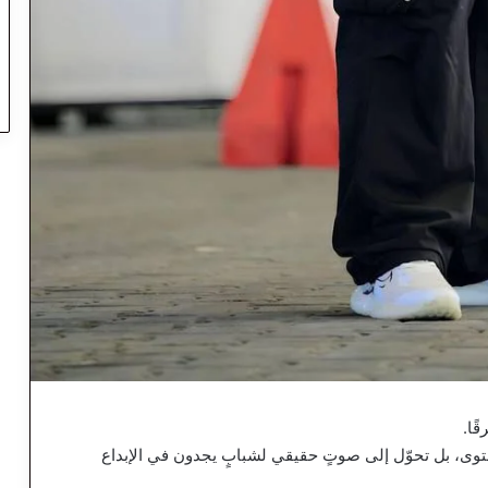
ًا.
توى، بل تحوّل إلى صوتٍ حقيقي لشبابٍ يجدون في الإبداع