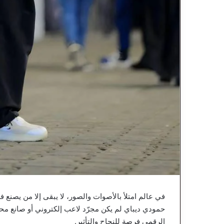
في عالم امتلأ بالأصوات والصور، لا يبقى إلا من يصنع فرق
حمودي ديباي لم يكن مجرّد لاعب إلكتروني أو صانع مح
الرقمي فرصة للنجاح والتأثير.