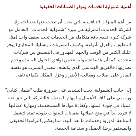
أهمية شمولية الخدمات وتوفر الضمانات الحقيقية
من أهم الميزات التنافسية التي يجب أن تبحث عنها عند اختيارك
لشركة الخدمات المنزلية هي ميزة “شمولية الخدمات”. التعامل مع
شركة كبرى تقدم باقة متكاملة من الخدمات تحت سقف واحد (مثل
التنظيف، والعزل بأنواعه، وكشف التسربات، وتسليك المجاري) يوفر
عليك الكثير من الوقت والجهد المهدور في التنسيق بين شركات
متعددة. كما أن هذه الشمولية تضمن توافق الحلول المنفذة وعدم
تضاربها؛ فالفريق الهندسي الذي يكتشف مصدر التسرب هو نفسه
القادر على إصلاحه ومعالجة الأضرار وعزل المكان بكفاءة تامة.
إلى جانب الشمولية، يجب التشديد على ضرورة طلب “ضمان كتابي”
ورسمي على كافة الأعمال والمهام المنفذة. فالشركة التي تثق ثقة
عمياء في جودة عملها، وكفاءة موادها المستخدمة، ومهارة عمالتها،
لا تتردد أبداً في منح عملائها ضمانات لسنوات طويلة تمتد لتشمل
المتابعة الدورية وخدمات ما بعد البيع، مما يعكس التزامها الحقيقي
والمستمر برضا العميل واستدامة الخدمة.