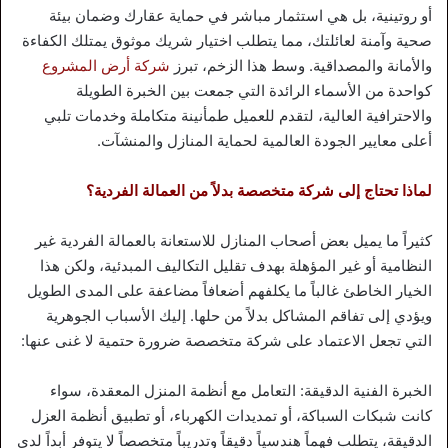
أو روتينية، بل هي استثمار مباشر في حماية عقارك وضمان بيئة
صحية وآمنة لعائلتك، مما يتطلب اختيار شريك موثوق يمتلك الكفاءة
والأمانة والمصداقية. وسط هذا الزخم، تبرز
شركة أرض المشروع
كواحدة من الأسماء الرائدة التي جمعت بين الخبرة الطويلة
والاحترافية العالية، لتقدم للعميل طمأنينة متكاملة وخدمات تلبي
أعلى معايير الجودة العالمية لحماية المنازل والمنشآت.
لماذا تحتاج إلى شركة متخصصة بدلاً من العمالة الفردية؟
كثيراً ما يميل بعض أصحاب المنازل للاستعانة بالعمالة الفردية غير
النظامية أو غير المؤهلة بهدف تقليل التكاليف المبدئية، ولكن هذا
الخيار الخاطئ غالباً ما يكلفهم أضعافاً مضاعفة على المدى الطويل
ويؤدي إلى تفاقم المشاكل بدلاً من حلها. إليك الأسباب الجوهرية
التي تجعل الاعتماد على شركة متخصصة ضرورة حتمية لا غنى عنها:
الخبرة الفنية الدقيقة: التعامل مع أنظمة المنزل المعقدة، سواء
كانت شبكات السباكة، أو تمديدات الكهرباء، أو تطبيق أنظمة العزل
الدقيقة، يتطلب فهماً هندسياً دقيقاً وتدريباً متخصصاً لا يتوفر أبداً لدى