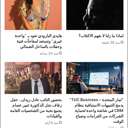
لماذا ما زلنا لا نفهم الاكتئاب؟
هايدي البارودي تعود بـ “واحدة
غيري” وتستعد لمفاجآت فنية
منذ 59 دقيقة
وحفلات بالساحل الشمالي
منذ 24 ساعة
“ثمار المتحدة – TUC Business”
بحضور النائب عادل زيدان.. حفل
يدمج التنبيهات الاستباقية بنظام
زفاف نجل الدكتورة عبير عصام
CRM في شاشة واحدة لحماية
يجمع نخبة من الشخصيات العامة
الشركات من الغرامات وضياع
والقيادات
الوقت
منذ 6 أيام