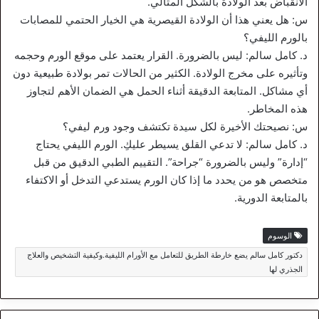
الانقباض بعد الولادة بالشكل المثالي.
س: هل يعني هذا أن الولادة القيصرية هي الخيار الحتمي للمصابات
بالورم الليفي؟
د. كامل سالم: ليس بالضرورة. القرار يعتمد على موقع الورم وحجمه
وتأثيره على مخرج الولادة. الكثير من الحالات تمر بولادة طبيعية دون
أي مشاكل. المتابعة الدقيقة أثناء الحمل هي الضمان الأهم لتجاوز
هذه المخاطر.
س: نصيحتك الأخيرة لكل سيدة تكتشف وجود ورم ليفي؟
د. كامل سالم: لا تدعي القلق يسيطر عليكِ. الورم الليفي يحتاج
“إدارة” وليس بالضرورة “جراحة”. التقييم الطبي الدقيق من قبل
متخصص هو من يحدد ما إذا كان الورم يستدعي التدخل أو الاكتفاء
بالمتابعة الدورية.
الوسوم
دكتور كامل سالم يضع خارطة الطريق للتعامل مع الأورام الليفية.وكيفية التشخيص والعلاج
الجذري لها