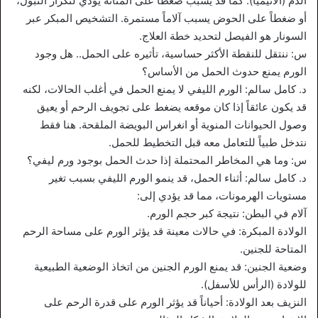
الدم (الأنيميا). كما قد يسبب ضغطاً على المثانة يؤدي لتكرار التبول،
أو ضغطاً على الحوض يسبب آلاماً مستمرة. التشخيص المبكر عبر
السونار هو الفيصل لتحديد خطة العلاج.
س: ننتقل للنقطة الأكثر حساسية، تأثيره على الحمل.. هل وجود
الورم يمنع حدوث الحمل من الأساس؟
د. كامل سالم: الورم الليفي لا يمنع الحمل في أغلب الحالات، لكنه
قد يكون عائقاً إذا كان موقعه يضغط على تجويف الرحم أو يعيق
وصول الحيوانات المنوية أو انغراس البويضة الملقحة. هنا فقط
نتدخل طبياً للتعامل معه قبل التخطيط للحمل.
س: وما هي المخاطر المحتملة إذا حدث الحمل بوجود ورم ليفي؟
د. كامل سالم: أثناء الحمل، قد ينمو الورم الليفي بسبب تغير
مستويات الهرمونات، مما قد يؤدي إلى:
آلام في البطن: نتيجة كبر حجم الورم.
الولادة المبكرة: في حالات معينة قد يؤثر الورم على مساحة الرحم
المتاحة للجنين.
وضعية الجنين: قد يمنع الورم الجنين من اتخاذ الوضعية الطبيعية
للولادة (الرأس للأسفل).
النزيف بعد الولادة: أحياناً قد يؤثر الورم على قدرة الرحم على