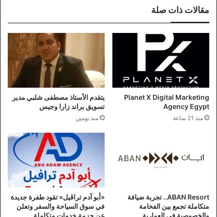
مقالات ذات صلة
Planet X Digital Marketing
يتقدم الأستاذ مصطفى شلبي مدير
Agency Egypt
تسويق براند زارا وجيس
منذ 21 ساعة
منذ يومين
ABAN Resort.. تجربة ضيافة
«أبو آدم تراڤيل» تقود طفرة جديدة
متكاملة تجمع بين الفخامة
في سوق السياحة والسفر وتعلن
والخصوصية في العمارية
عن حزمة خدمات متكاملة