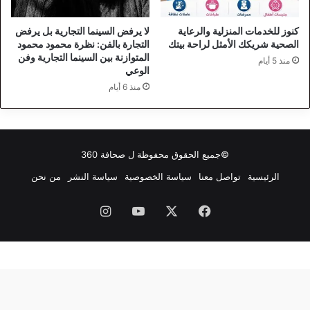
كنوز للخدمات المنزلية والرعاية
لا يرفض السينما التجارية بل يرفض
الصحية شريكك الأمثل لراحة بيتك
التجارة بالفن: نظرة محمود محمود
المتوازنة بين السينما التجارية وفن
منذ 5 أيام
الوعي
منذ 6 أيام
©جميع الحقوق محفوظة ل
صحافة 360
الرئيسية
تواصل معنا
سياسة الخصوصية
سياسة النشر
من نحن
فيسبوك
‫X
‫YouTube
انستقرام