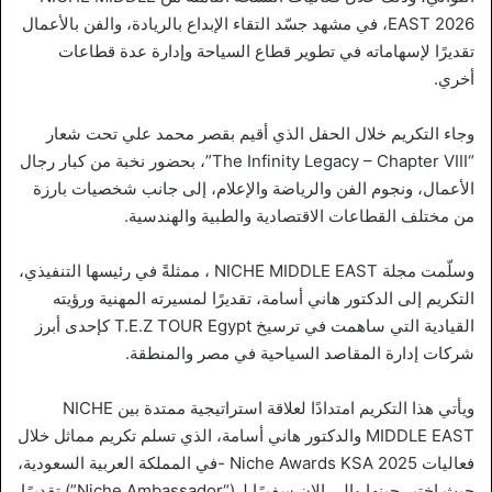
EAST 2026، في مشهد جسّد التقاء الإبداع بالريادة، والفن بالأعمال
تقديرًا لإسهاماته في تطوير قطاع السياحة وإدارة عدة قطاعات
أخري.
وجاء التكريم خلال الحفل الذي أقيم بقصر محمد علي تحت شعار
“The Infinity Legacy – Chapter VIII”، بحضور نخبة من كبار رجال
الأعمال، ونجوم الفن والرياضة والإعلام، إلى جانب شخصيات بارزة
من مختلف القطاعات الاقتصادية والطبية والهندسية.
وسلّمت مجلة NICHE MIDDLE EAST ، ممثلةً في رئيسها التنفيذي،
التكريم إلى الدكتور هاني أسامة، تقديرًا لمسيرته المهنية ورؤيته
القيادية التي ساهمت في ترسيخ T.E.Z TOUR Egypt كإحدى أبرز
شركات إدارة المقاصد السياحية في مصر والمنطقة.
ويأتي هذا التكريم امتدادًا لعلاقة استراتيجية ممتدة بين NICHE
MIDDLE EAST والدكتور هاني أسامة، الذي تسلم تكريم مماثل خلال
فعاليات Niche Awards KSA 2025 -في المملكة العربية السعودية،
حيث اختير حينها والي الان سفيرًا لـ (“Niche Ambassador”) تقديرًا