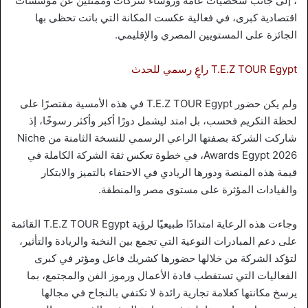
، إلى جانب شخصيات عامة ورؤساء شركات وممثلين عن مؤسسات
اقتصادية كبرى، في فعالية عكست المكانة التي باتت تحظى بها
الجائزة على المستويين المصري والإقليمي.
T.E.Z TOUR Egypt راعٍ رسمي للحدث
ولم يكن حضور T.E.Z TOUR Egypt في هذه الأمسية مقتصرًا على
لحظة التكريم فحسب، بل امتد ليشمل دورًا أكبر وأكثر رسوخًا، إذ
شاركت الشركة بصفتها الراعي الرسمي للنسخة الثامنة من Niche
Awards Egypt 2026، في خطوة تعكس ثقة الشركة الكاملة في
قيمة هذه المنصة ودورها الريادي في الاحتفاء بالتميز والابتكار
والقيادات المؤثرة على مستوى مصر والمنطقة.
وجاءت هذه الرعاية امتدادًا طبيعيًا لرؤية T.E.Z TOUR Egypt القائمة
على دعم المبادرات النوعية التي تجمع بين النخبة والريادة والتأثير،
لتؤكد الشركة من خلالها حضورها كشريك فاعل ومؤثر في كبرى
الفعاليات التي تستقطب قادة الأعمال ورموز الفن والمجتمع، بما
يرسخ مكانتها كعلامة تجارية رائدة لا تكتفي بالنجاح في مجالها