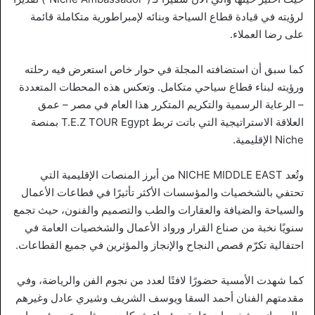
لرؤيته في قيادة قطاع السياحة وبنائه لإمبراطورية متكاملة قائمة
على رضا العملاء.
كما سبق أن استضافته المجلة في حوار خاص استعرض فيه رحلته
ورؤيته لبناء قطاع سياحي متكامل. وتعكس هذه المحطات المتعددة
– الرعاية الرسمية والتكريم المتكرر هذا العام في مصر – عمق
العلاقة الاستراتيجية التي باتت تربط T.E.Z TOUR Egypt بمنصة
Niche الإقليمية.
وتُعد NICHE MIDDLE EAST من أبرز المنصات الإقليمية التي
تحتفي بالشخصيات والمؤسسات الأكثر تأثيرًا في قطاعات الأعمال
والسياحة والضيافة والعقارات والطب والتصميم والفنون، حيث تجمع
سنويًا نخبة من صناع القرار ورواد الأعمال والشخصيات العامة في
احتفالية تكرّم قصص النجاح والإنجاز والمؤثرين في جميع القطاعات.
كما شهدت الأمسية حضورًا لافتًا لعدد من نجوم الفن والرياضة، وفي
مقدمتهم الفنان أحمد السقا ويوسف الشريف وشيري عادل وغيرهم