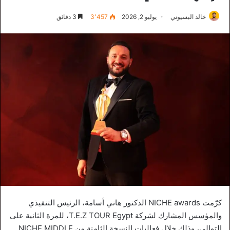
خالد البسيوني
يوليو 2, 2026
3٬457
3 دقائق
كرّمت NICHE awards الدكتور هاني أسامة، الرئيس التنفيذي
والمؤسس المشارك لشركة T.E.Z TOUR Egypt، للمرة الثانية على
التوالي، وذلك خلال فعاليات النسخة الثامنة من NICHE MIDDLE