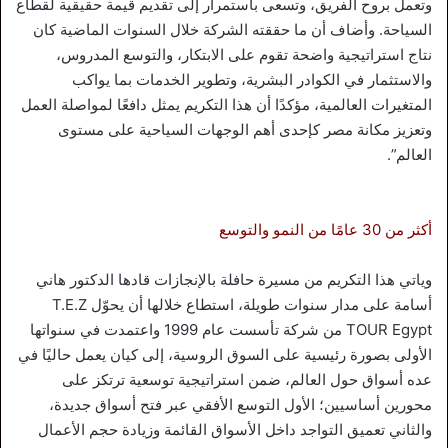
وتعمل بروح الفريق، وتسعى باستمرار إلى تقديم قيمة حقيقية لقطاع
السياحة. وأضاف أن ما حققته الشركة خلال السنوات الماضية كان
نتاج استراتيجية واضحة تقوم على الابتكار، والتوسع المدروس،
والاستثمار في الكوادر البشرية، وتطوير الخدمات بما يواكب
المتغيرات العالمية، مؤكدًا أن هذا التكريم يمثل دافعًا لمواصلة العمل
وتعزيز مكانة مصر كإحدى أهم الوجهات السياحية على مستوى
العالم”.
أكثر من 30 عامًا من النمو والتوسع
وياتي هذا التكريم من مسيرة حافلة بالإنجازات قادها الدكتور هاني
أسامة على مدار سنوات طويلة، استطاع خلالها أن يحوّل T.E.Z
TOUR Egypt من شركة تأسست عام 1999 واعتمدت في سنواتها
الأولى بصورة رئيسية على السوق الروسية، إلى كيان يعمل حاليًا في
عده أسواق حول العالم، ضمن استراتيجية توسعية ترتكز على
محورين أساسيين؛ الأول التوسع الأفقي عبر فتح أسواق جديدة،
والثاني تعميق التواجد داخل الأسواق القائمة وزيادة حجم الأعمال