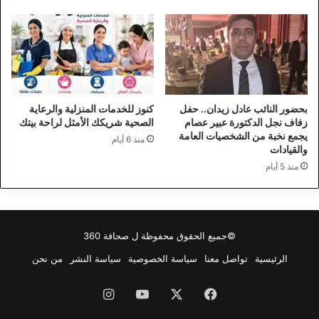
بحضور النائب عادل زيدان.. حفل
كنوز للخدمات المنزلية والرعاية
زفاف نجل الدكتورة عبير عصام
الصحية شريكك الأمثل لراحة بيتك
يجمع نخبة من الشخصيات العامة
منذ 6 أيام
والقيادات
منذ 5 أيام
©جميع الحقوق محفوظة ل
صحافة 360
الرئيسية
تواصل معنا
سياسة الخصوصية
سياسة النشر
من نحن
فيسبوك
‫X
‫YouTube
انستقرام