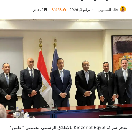
خالد البسيوني
يوليو 3, 2026
3٬458
2 دقائق
تفخر شركة Kidzonet Egypt بالإطلاق الرسمي لخدمتي “اطمن”