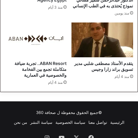
نموذج يُحتذى به في الطب الإنساني
منذ 3 أيام
منذ يومين
يتقدم الأستاذ مصطفى شلبي مدير
ABAN Resort.. تجربة ضيافة
تسويق براند زارا وجيس
متكاملة تجمع بين الفخامة
والخصوصية في العمارية
منذ 4 أيام
منذ 4 أيام
©جميع الحقوق محفوظة ل
صحافة 360
الرئيسية
تواصل معنا
سياسة الخصوصية
سياسة النشر
من نحن
فيسبوك
‫X
‫YouTube
انستقرام