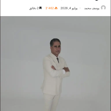
يوسف محمد
يوليو 4, 2026
3٬462
2 دقائق