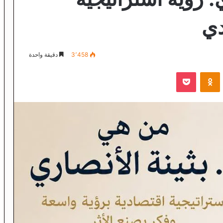
دي
3٬458
دقيقة واحدة
VKontak
Odnoklassniki
‫Pocket