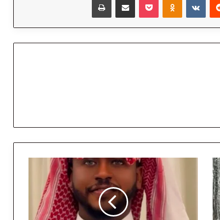
م
ن
ج
د
ة
إ