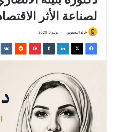
لصناعة الأثر الاقتصا
خالد البسيوني
يوليو 5, 2026
فيسبوك
‫X
لينكدإن
‏Tumblr
بينتيريست
‏Reddit
‏te