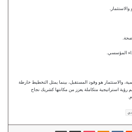
والاستثمار.
ضحة.
داء المؤسسي.
نمية، والاستثمار هو وقود المستقبل، بينما يمثل التخطيط خارطة
 رؤية استراتيجية متكاملة يعزز من مكانتها كشريك نجاح
.
ادي
‏Reddit
‏VKontakte
Odnoklassniki
‫Pocket
مشاركة عبر البريد
طباعة