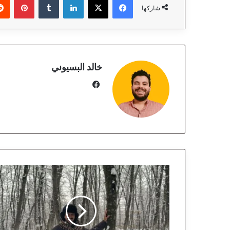
شاركها
خالد البسيوني
في
سب
وك
م
ب
ا
ر
ك
ب