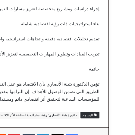
إجراء دراسات ومشاريع متخصصة لتعزيز مسارات النمو 
بناء استراتيجيات ذات رؤية اقتصادية شاملة.
تقديم تحليلات اقتصادية دقيقة واتجاهات استراتيجية وا
تدريب القيادات وتطوير المهارات التخصصية لتعزيز الأ
خاتمة
تؤمن الدكتورة بثينة الأنصاري بأن الاقتصاد هو عقل الت
الطريق التي تضمن الوصول للأهداف. إن التزامها بتقديم
للمؤسسات الساعية لتحقيق أثر اقتصادي دائم ومستدام
الوسوم
دكتورة بثينة الأنصاري: رؤية استراتيجية لصناعة الأثر الاقتص
فيسبوك
‫X
لينكدإن
‏Tumblr
بينتيريست