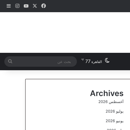
‫X
فيسبوك
‫YouTube
انستقرام
إضاف
℉
77
بحث
القاهرة
عن
Archives
أغسطس 2026
يوليو 2026
يونيو 2026