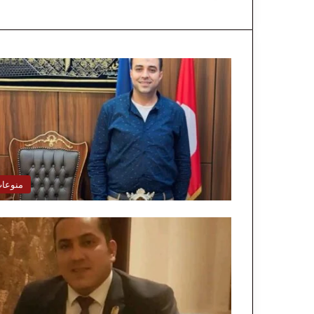
منوعا