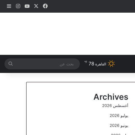
‫X
فيسبوك
‫YouTube
انستقرام
إضاف
℉
78
بحث
القاهرة
عن
Archives
أغسطس 2026
يوليو 2026
يونيو 2026