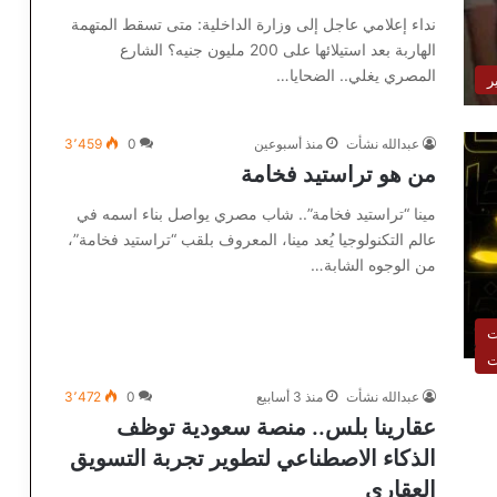
نداء إعلامي عاجل إلى وزارة الداخلية: متى تسقط المتهمة
الهاربة بعد استيلائها على 200 مليون جنيه؟ الشارع
المصري يغلي.. الضحايا…
ر
عبدالله نشأت
منذ أسبوعين
0
3٬459
من هو تراستيد فخامة
مينا “تراستيد فخامة”.. شاب مصري يواصل بناء اسمه في
عالم التكنولوجيا يُعد مينا، المعروف بلقب “تراستيد فخامة”،
من الوجوه الشابة…
ت
ت
عبدالله نشأت
منذ 3 أسابيع
0
3٬472
عقارينا بلس.. منصة سعودية توظف
الذكاء الاصطناعي لتطوير تجربة التسويق
العقاري