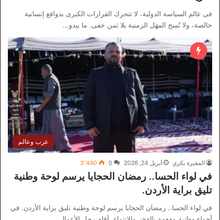
فى عالم السياسة الدولية، لا تتحرك القرارات الكبرى بدوافع إنسانية
خالصة، ولا تُمنح المهَل الزمنية بلا ثمن خفى. ما يبدو…
عرب وعالم
المغيرة بكري
أبريل 24, 2026
0
3٬460
في لواء الحسا.. رمضان الحجايا يرسم لوحة وطنية
تليق براية الأردن.
في لواء الحسا.. رمضان الحجايا يرسم لوحة وطنية تليق براية الأردن. في
أجواء وطنية مفعمة بالفخر والانتماء، أقام رجل الأعمال…