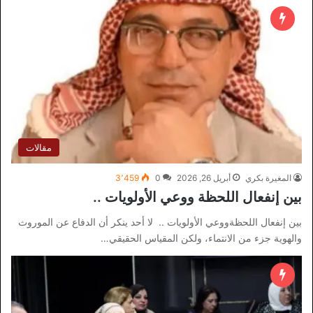
مقالات
المغيرة بكري
أبريل 26, 2026
0
3٬459
بين إنفعال اللحظة ووعي الأولويات ..
بين إنفعال اللحظةووعي الأولويات .. ​ لا أحد ينكر أن الدفاع عن الموروث
والهوية جزء من الانتماء، ولكن المقياس الحقيقي…