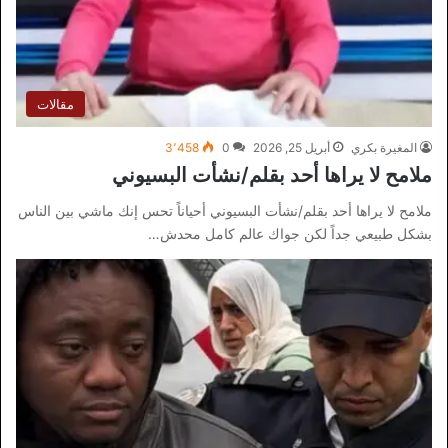
مقالات
المغيرة بكري
أبريل 25, 2026
0
3٬458
ملامح لا يراها أحد بقلم/نشأت البسيوني
ملامح لا يراها أحد بقلم/نشأت البسيوني أحياناً تحس إنك ماشي بين الناس
بشكل طبيعي جداً لكن جواك عالم كامل محدش…