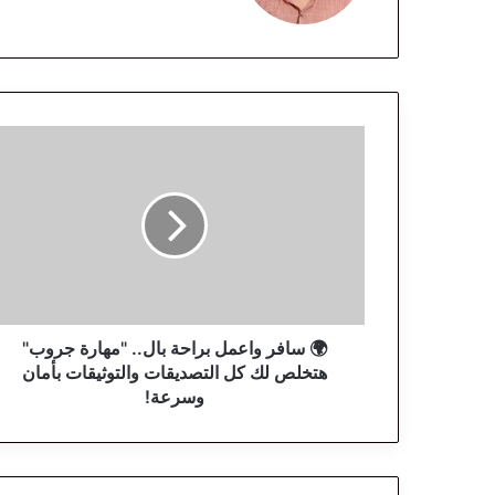
وك
🌍
س
ا
ف
ر
و
ا
ع
م
ل
🌍 سافر واعمل براحة بال.. "مهارة جروب"
ب
هتخلص لك كل التصديقات والتوثيقات بأمان
ر
وسرعة!
ا
ح
ة
ب