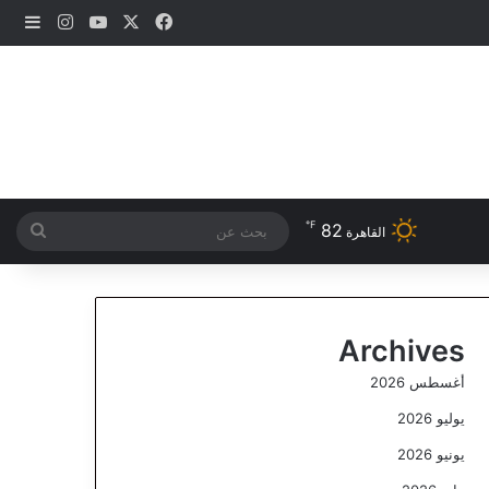
‫X
فيسبوك
‫YouTube
انستقرام
إضاف
℉
82
بحث
القاهرة
عن
Archives
أغسطس 2026
يوليو 2026
يونيو 2026