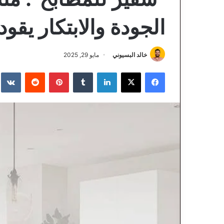
الجودة والابتكار يقو
خالد البسيوني
مايو 29, 2025
فيسبوك
‫X
لينكدإن
‏Tumblr
بينتيريست
‏Reddit
‏te