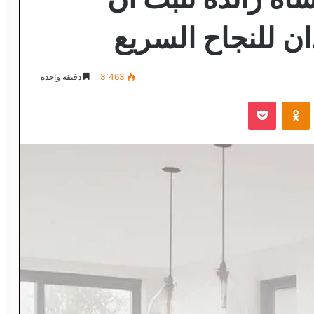
دان للنجاح السريع
3٬463
دقيقة واحدة
VKontak
Odnoklassniki
‫Pocket