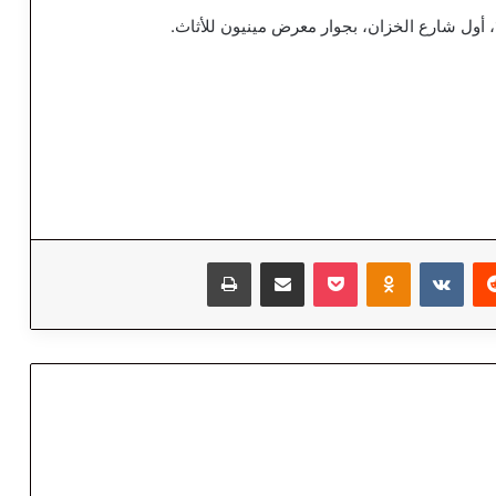
‏Reddit
‏VKontakte
Odnoklassniki
‫Pocket
مشاركة عبر البريد
طباعة