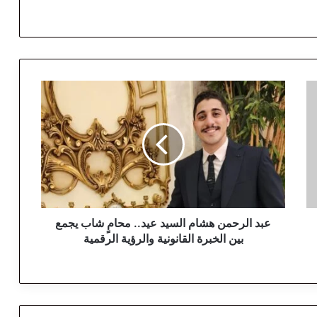
ع
ب
د
ا
ل
ر
ح
م
ن
ه
عبد الرحمن هشام السيد عيد.. محامٍ شاب يجمع
ش
بين الخبرة القانونية والرؤية الرقمية
ا
م
ا
ل
س