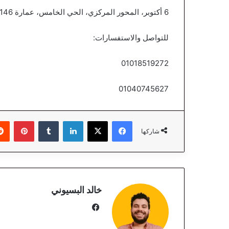
6 أكتوبر، المحور المركزي، الحي الخامس، عمارة 146، أول شارع الخزان، بجوار معرض مينيون للأثاث.
للتواصل والاستفسارات:
01018519272
01040745627
فيسبوك
‫X
لينكدإن
‏Tumblr
بينتيريست
شاركها
خالد البسيوني
في
سب