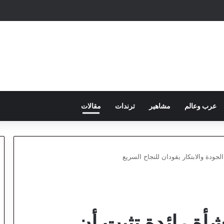
عرب وعالم
مشاهير
ترندات
مقالات
جودة والابتكار يقودان للنجاح السريع
أة رائدة تثبت أن