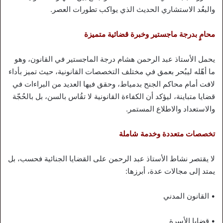
والبعُد الاستشاري الحديث الذي يواكب تطورات العصر.
محامٍ بدرجة ماجستير وخبرة قضائية متميزة
يحمل الأستاذ عبد الرحمن هشام درجة الماجستير في القانون، وهو
ما أهّله ليبُحر بعمق في مختلف التخصصات القانونية، حيث تميز بأداء
لافت أمام محاكم الجنح بدمياط، وحقق فيها العديد من البراءات في
قضايا متباينة، ليؤكد أن الكفاءة القانونية لا تقُاس بالسن، بل بالحُجّة
والاستعداد والاطلاع المستمر.
تخصصات متعددة وخدمة شاملة
لا يقتصر نشاط الأستاذ عبد الرحمن على القضايا الجنائية فحسب، بل
يمتد إلى مجالات عدة، أبرزها:
• القانون المدني
• قضايا الأسرة