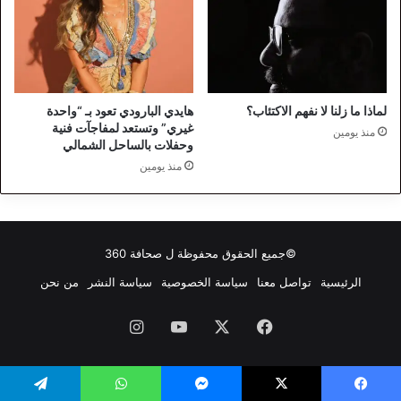
لماذا ما زلنا لا نفهم الاكتئاب؟
هايدي البارودي تعود بـ “واحدة
غيري” وتستعد لمفاجآت فنية
منذ يومين
وحفلات بالساحل الشمالي
منذ يومين
©جميع الحقوق محفوظة ل
صحافة 360
الرئيسية
تواصل معنا
سياسة الخصوصية
سياسة النشر
من نحن
فيسبوك
‫X
‫YouTube
انستقرام