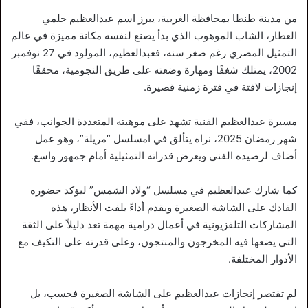
من مدينة طنطا بمحافظة الغربية، يبرز اسم عبدالعظيم حلمي
العطار، الشاب الموهوب الذي بدأ يصنع لنفسه مكانة مميزة في عالم
التمثيل المصري رغم صغر سنه، فعبدالعظيم، المولود في 27 نوفمبر
2002، يمتلك شغفًا ومهارة وضعته على طريق النجومية، محققًا
إنجازات لافتة في فترة زمنية قصيرة.
مسيرة عبدالعظيم الفنية تشهد على موهبته المتعددة الجوانب، ففي
شهر رمضان 2025، نراه يتألق في امسلسل “مريلة”، وهو عمل
أضاف لرصيده الفني ويعرض قدراته التمثيلية أمام جمهور واسع.
كما شارك عبدالعظيم في مسلسل “ولاد الشمس” ليؤكد حضوره
الفادك على الشاشة الصغيرة ويقدم أداءً يلفت الأنظار، هذه
المشاركات التلفزيونية في أعمال درامية مهمة تعد دليلاً على الثقة
التي يضعها فيه المخرجون والمنتجون، وعلى قدرته على التكيف مع
الأدوار المختلفة.
لم تقتصر إنجازات عبدالعظيم على الشاشة الصغيرة فحسب، بل