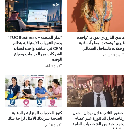
هايدي البارودي تعود بـ “واحدة
“ثمار المتحدة – TUC Business”
غيري” وتستعد لمفاجآت فنية
يدمج التنبيهات الاستباقية بنظام
وحفلات بالساحل الشمالي
CRM في شاشة واحدة لحماية
الشركات من الغرامات وضياع
منذ 13 ساعة
الوقت
منذ 3 أيام
بحضور النائب عادل زيدان.. حفل
كنوز للخدمات المنزلية والرعاية
زفاف نجل الدكتورة عبير عصام
الصحية شريكك الأمثل لراحة بيتك
يجمع نخبة من الشخصيات العامة
منذ 6 أيام