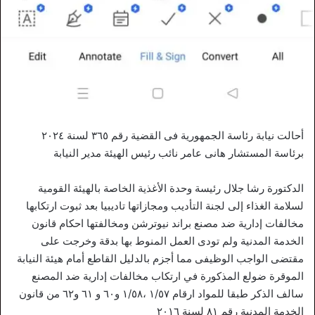
أحالت نيابة رئاسة الجمهورية فى القضية رقم ٣٦٥ لسنة ٢٠٢٤
برئاسة المستشار هانى عامر نائب رئيس الهيئة مدير النيابة
الدكتورة رشا جلال رئيسة وحدة الأغذية الخاصة بالهيئة القومية
لسلامة الغذاء إلى لجنة التأديب ومجازاتها تاديبيا بعد ثبوت ارتكابها
مخالفات إدارية ضد مصنع براند نيوترشن ومخالفتها احكام قانون
الخدمة المدنية ولم تودى العمل المنوط بها بدقة وخرجت على
مقتضى الواجب الوظيفى مما أجزم بالدليل القاطع أمام هيئة النيابة
الموقرة ضولع المذكورة في ارتكاب مخالفات إدارية ضد المصنع
سالف الذكر طبقا للمواد ارقام ١/٥٧ ،١/٥٨ و٦٠ و ٦١ و٦٢ من قانون
الخدمة المدنية رقم ٨١ لسنة ٢٠١٦