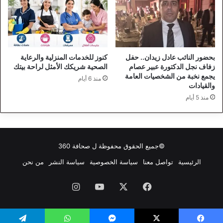
بحضور النائب عادل زيدان.. حفل
كنوز للخدمات المنزلية والرعاية
زفاف نجل الدكتورة عبير عصام
الصحية شريكك الأمثل لراحة بيتك
يجمع نخبة من الشخصيات العامة
منذ 6 أيام
والقيادات
منذ 5 أيام
©جميع الحقوق محفوظة ل
صحافة 360
الرئيسية
تواصل معنا
سياسة الخصوصية
سياسة النشر
من نحن
فيسبوك
‫X
‫YouTube
انستقرام