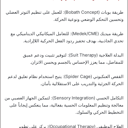
طريقة بوباث (Bobath Concept): للعمل على تنظيم التوتر العضلي
وتحسين التحكم الوضعي ونوعية الحركة.
طريقة ميديك (Medek/CME): للتعامل الميكانيكي الديناميكي مع
تحدي الجاذبية، بهدف تحفيز ردود الفعل الحركية اللاإرادية.
البدلة العلاجية (Suit Therapy): لتوفير تثبيت ودعم عميق
للمفاصل، مما يعزز الإحساس بالجسم ويحسن الاتزان.
القفص العنكبوتي (Spider Cage): يتيح استخدام نظام تعليق لدعم
الحركة الجزئية والتدريب على الاستقلالية بأمان.
التكامل الحسي (Sensory Integration): لتمكين الجهاز العصبي من
معالجة وتنظيم المعلومات الحسية بفعالية، مما ينعكس إيجاباً على
التخطيط الحركي والسلوك.
العلاج الوظيفي (Occupational Therapy): يركز على تطوير