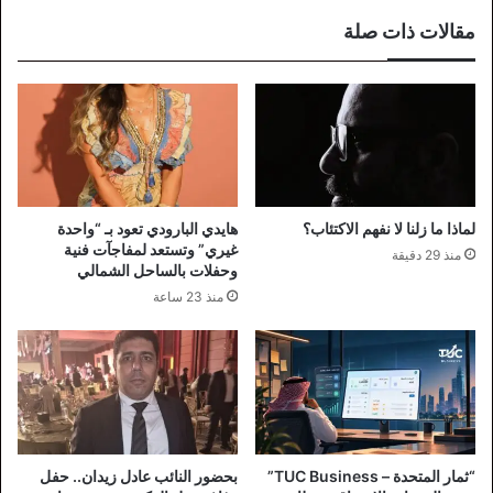
مقالات ذات صلة
لماذا ما زلنا لا نفهم الاكتئاب؟
هايدي البارودي تعود بـ “واحدة
غيري” وتستعد لمفاجآت فنية
منذ 29 دقيقة
وحفلات بالساحل الشمالي
منذ 23 ساعة
“ثمار المتحدة – TUC Business”
بحضور النائب عادل زيدان.. حفل