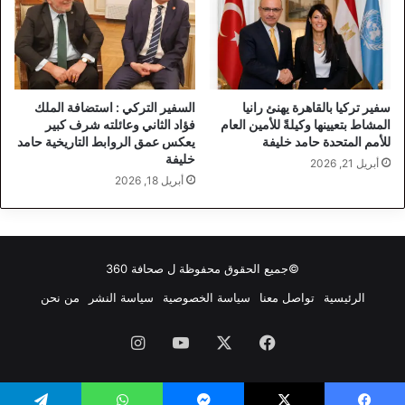
سفير تركيا بالقاهرة يهنئ رانيا
السفير التركي : استضافة الملك
المشاط بتعيينها وكيلةً للأمين العام
فؤاد الثاني وعائلته شرف كبير
للأمم المتحدة حامد خليفة
يعكس عمق الروابط التاريخية حامد
خليفة
أبريل 21, 2026
أبريل 18, 2026
©جميع الحقوق محفوظة ل
صحافة 360
الرئيسية
تواصل معنا
سياسة الخصوصية
سياسة النشر
من نحن
فيسبوك
‫X
‫YouTube
انستقرام