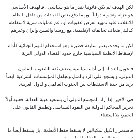
لكن الهدف لم يكن قانونياً بقدر ما هو سياسي . فالهدف الأساسي
هو عزلة وتشويه دولياً . وربما دفع بعض القيادات من داخل النظام
للانقلاب عليه تمهيد لفرض عقوبات أو دعم عمليات سرية لإسقاطه.
كذلك إضعاف تحالفاته الإقليمية. مع روسيا والصين وإيران وغيرهم
لكن ما يحدث يعتبر سابقة خطيرة وهو استخدام التهم الجنائية كأداة
لإسقاط الأنظمة السياسية خارج حدود القضاء الدولي النزية .
فتحويل العدالة إلى أداة سياسية يضعف ثقة الشعوب بالقانون
الدولي. و يشجع على الرد بالمثل وتجاهل المؤسسات الشرعية. ايضاً
يزيد من حدة الاستقطاب بين الجنوب العالمي والدول الغربية.
فى الأخير .إذا أراد المجتمع الدولي أن يستعيد هيبة العدالة، فعليه أولاً
تحرير المحاكم الدولية من النفوذ السياسي وتطبيق القانون على
الجميع بلا استثناء.
فاستمرار الكيل بمكيالين لا يسقط فقط الأنظمة.. بل يسقط أيضاً ما
تبقى من عدالة في النظام العالمي.خ