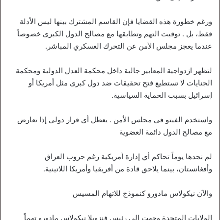
ورغم خطورة هذه القضايا فإن القاسم المشترك بينها ليس الأدلة
فقط، بل . توقيت التهم وتطابقها مع مصالح الدول الكبرى خصوصاً
عندما يعجز مجلس الأمن عن التحرك العسكري المباشر.
لتظهر ازدواجية المعايير جالية داخل محكمة العدل الدولية ومحكمة
الجنايات لا تستطيع فتح تحقيقات ضد دول كبرى مثل أمريكا أو
إسرائيل بسبب الحماية السياسية.
واستخدم الفيتو في مجلس الأمن . يعطل أي قرار دولي إذا تعارض
مع مصالح الدول دائمة العضوية
لم نجدها يوماً تحاكم أي إدارة أمريكية رغم حروب العراق
وأفغانستان، بينما يلاحق قادة من أفريقيا وأمريكا اللاتينية.
والآن نيكولاس مادورو كنموذج للاتهام المسيس
الولايات المتحدة وجهت إلى رئيس فنزويلا نيكولاس مادورو تهماً