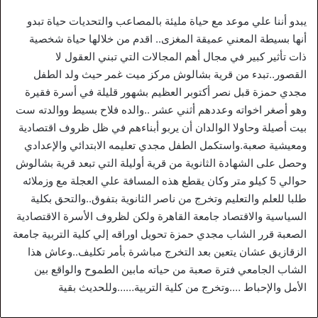
يبدو أننا علي موعد مع حياة مليئة بالمصاعب والتحديات حياة تبدو
أنها بسيطة المعني عميقة المغزى.. اقدم من خلالها حياة شخصية
ذات تأثير كبير في مجال أهم المجالات التي تبني العقول لا
القصور..تبدء من قرية بشالوش مركز ميت غمر حيث ولد الطفل
مجدي حمزة قبل نصر أكتوبر العظيم بشهور قليلة في أسرة فقيرة
وهو أصغر اخواته وعددهم أثني عشر ..والده فلاح بسيط ووالدته ست
بيت أصيلة وحاولا الوالدان أن يربو أبناءهم في ظل ظروف اقتصادية
ومعيشية صعبة.واستكمل الطفل مجدي تعليمه الابتدائي والإعدادي
وحصل على الشهادة الثانوية من قرية أوليلة التي تبعد قرية بشالوش
حوالي 5 كيلو متر وكان يقطع هذه المسافة علي العجلة مع وزملائه
طلبا للعلم والتعليم وتخرج من ناصر الثانوية بتفوق..والتحق بكلية
السياسية والاقتصاد جامعة القاهرة ولكن لظروف الأسرة الاقتصادية
الصعبة قرر الشاب مجدي حمزة تحويل اوراقه إلي كلية التربية جامعة
الزقازيق عشان يتعين بعد التخرج مباشرة بأمر تكليف..وعاش هذا
الشاب الجامعي فترة صعبة من حياته مابين الطموح والواقع بين
الأمل والإحباط ….وتخرج من كلية التربية……وللحديث بقية