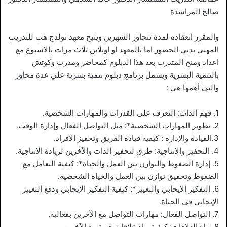
صالح المراشدة
والمقرر انعقاده لمدة تتجاوز الشهرين ويتيح معهد نولدج هب للتدريب
المهني بدبي الحضور اما بالمعهد او اونلاين ثلاث مرات بالاسبوع مع
اعداد ومنح المتدرب بعد هذا الدبلوم كمحاضر ومدرب وكوتش
بالتنمية البشرية ويشمل برنامج دبلوم تنمية بشرية علي عدة محاور
والتي أهمها هي :
1. فهم الذات: التعرف على القدرات والمهارات الشخصية.
2. تطوير المهارات الشخصية*: مثل التواصل الفعال وإدارة الوقت.
3.القيادة والإدارة : كيفية قيادة الفريق وتحفيز الأفراد.
4. التحفيز والإنتاجية: طرق لتحفيز الذات والآخرين لزيادة الإنتاجية.
5. إدارة الضغوط والتوازن بين العمل والحياة*: كيفية التعامل مع
الضغوط وتحقيق توازن بين العمل والحياة الشخصية.
6. التفكير الإيجابي والتغيير*: كيفية التفكير الإيجابي ودفع التغيير
الإيجابي في الحياة.
7. التواصل الفعال: مهارات التواصل مع الآخرين بفعالية.
8. بناء العلاقات: كيفية بناء علاقات قوية مع الآخرين.