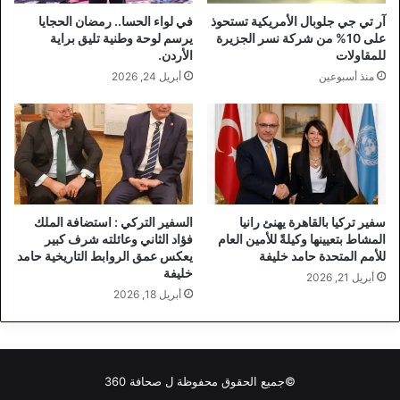
آر تي جي جلوبال الأمريكية تستحوذ
في لواء الحسا.. رمضان الحجايا
على 10% من شركة نسر الجزيرة
يرسم لوحة وطنية تليق براية
للمقاولات
الأردن.
منذ أسبوعين
أبريل 24, 2026
سفير تركيا بالقاهرة يهنئ رانيا
السفير التركي : استضافة الملك
المشاط بتعيينها وكيلةً للأمين العام
فؤاد الثاني وعائلته شرف كبير
للأمم المتحدة حامد خليفة
يعكس عمق الروابط التاريخية حامد
خليفة
أبريل 21, 2026
أبريل 18, 2026
©جميع الحقوق محفوظة ل
صحافة 360