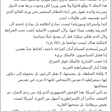
هذا الملك لا يوقّع قانونًا ولا يعين وزيرا لكن وجوده يربط هذه الدول
بسردية واحدة تقول نحن أبناء النظام المنتصر،نحن ورثة العالم الذي
أُعيد تقسيمه على طاولات لندن.
كندا وأستراليا ونيوزيلندا ليست نماذج أخلاقية بل نماذج ناجحة لأن
الجريمة وقعت بعيدًا عنها، ولأن الشعوب الأصلية دُفنت تحت الخرائط
ولأن الدم صُفّي مبكرًا، قبل أن يصبح عبئًا سياسيا
الملكية هناك ليست تواضعا بل ذكاءً باردا
الرمز يُستخدم كصمام أمان كفزاعة ناعمة، كحائط صدّ نفسي.
إذا فشل السياسيون، فالملك بريء.
إذا غضب الشارع، فالملك فوق الصراع.
هكذا تُدار الديمقراطية الغربية
لا بإلغاء السلطة، بل بتشتيتها، لا بقتل الزعيم، بل بتحويله إلى ديكور.
إنها ديمقراطية لا تقدس الأشخاص لكنها لا تتردد في تقديس
مصالحها
ثم تأتي أمريكا، هذا الوحش الجمهوري الذي وُلد من رحم التمرّد، ثم
اكتشف متأخرا أن الإمبراطورية أسهل من الثورة. أمريكا ليست
نقيض بريطانيا، بل نسختها العارية
بريطانيا تفكر وتُقنِع وتشرعن وأمريكا تنفذ وترعب وتفرض. علاقة