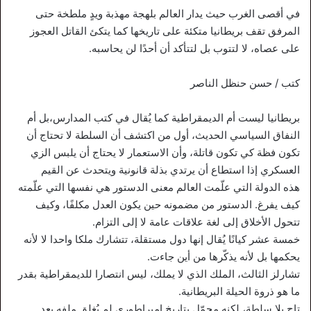
في أقصى الغرب حيث يدار العالم بلهجة مهذبة ويدٍ ملطخة حتى
المرفق تقف بريطانيا متكئة على تاريخها كما يتكئ القاتل العجوز
على عصاه، لا لتتوب بل لتتأكد أن أحدًا لن يحاسبه.
كتب / حسن حنظل الناصر
بريطانيا ليست أم الديمقراطية كما يُقال في كتب المدارس،بل أم
النفاق السياسي الحديث، أول من اكتشف أن السلطة لا تحتاج أن
تكون فظة كي تكون قاتلة، وأن الاستعمار لا يحتاج أن يلبس الزي
العسكري إذا استطاع أن يرتدي بذلة قانونية ويتحدث عن القيم
هذه الدولة التي علّمت العالم معنى الدستور هي نفسها التي علّمته
كيف يفرغ. الدستور من مضمونه حين يكون العدل مكلفًا، وكيف
تتحول الأخلاق إلى لغة علاقات عامة لا إلى التزام.
خمسة عشر كيانًا يُقال إنها دول مستقلة، تتشارك ملكا واحدا لا لأنه
يحكمها بل لأنه يذكّرها من أين جاءت.
تشارلز الثالث، الملك الذي لا يملك، ليس انتصارا للديمقراطية بقدر
ما هو ذروة الحيلة البريطانية.
تاج بلا سلطة، لكنه محمّل بتاريخ إمبراطوري لم يُغلق ملفه بعد.