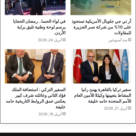
آر تي جي جلوبال الأمريكية تستحوذ
في لواء الحسا.. رمضان الحجايا
على 10% من شركة نسر الجزيرة
يرسم لوحة وطنية تليق براية
للمقاولات
الأردن.
منذ أسبوعين
أبريل 24, 2026
سفير تركيا بالقاهرة يهنئ رانيا
السفير التركي : استضافة الملك
المشاط بتعيينها وكيلةً للأمين العام
فؤاد الثاني وعائلته شرف كبير
للأمم المتحدة حامد خليفة
يعكس عمق الروابط التاريخية حامد
خليفة
أبريل 21, 2026
أبريل 18, 2026