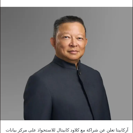
آركابيتا تعلن عن شراكة مع كلاود كابيتال للاستحواذ على مركز بيانات