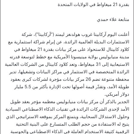
بقدرة 21 ميغاواط في الولايات المتحدة
متابعة علاء حمدي
أعلنت اليوم آركابيتا غروب هولدنغز ليمتد (“آركابيتا”)، شركة
الاستثمارات البديلة العالمية الرائدة، عن إبرام شراكة استثمارية مع
كلاود كابيتال للاستحواذ على مركز بيانات بقدرة 21 ميغاواط في
مدينة منيابوليس بولاية مينيسوتا الأمريكية مع خطط لتوسعة قدرته
الاستيعابية إلى 31 ميغاواط، وتعد كلاود كابيتال من الشركات العالمية
الرائدة المتخصصة في الاستثمار في مراكز البيانات وتشغيلها، تدير
محفظة متنوعة تضم 26 مركز بيانات مؤجرة لشركات كبرى بعقود
طويلة الأمد، وتقدّر قيمة أصولها تحت الإدارة بأكثر من 5.5 مليار
دولار أمريكي.
الجدير بالذكر أن مركز بيانات منيابوليس معظمه مؤجر بعقد طويل
الأمد لإحدى الشركات الرائدة في تقنيات الذكاء الاصطناعي السيادية
وحلول الاستدلال السحابية، ويتمتع المركز بموقعه الاستراتيجي الذي
يتيح له الاستفادة من حجم الطلب المتسارع على البنية التحتية
الرقمية كثيفة الاستخدام العاملة في الذكاء الاصطناعي والحوسبة