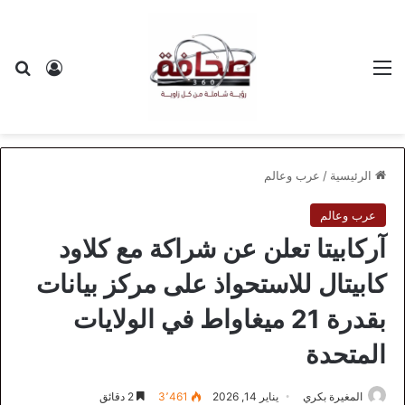
القائمة
بح
تسجيل ا
الرئيسية
/
عرب وعالم
عرب وعالم
آركابيتا تعلن عن شراكة مع كلاود
كابيتال للاستحواذ على مركز بيانات
بقدرة 21 ميغاواط في الولايات
المتحدة
المغيرة بكري
يناير 14, 2026
3٬461
2 دقائق