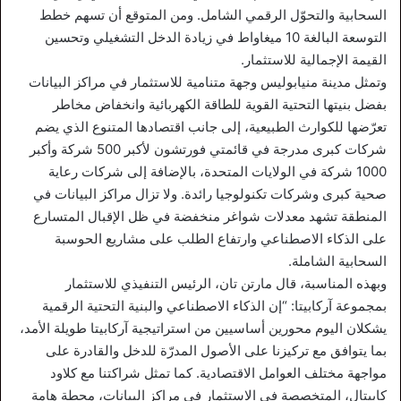
السحابية والتحوّل الرقمي الشامل. ومن المتوقع أن تسهم خطط
التوسعة البالغة 10 ميغاواط في زيادة الدخل التشغيلي وتحسين
القيمة الإجمالية للاستثمار.
وتمثل مدينة منيابوليس وجهة متنامية للاستثمار في مراكز البيانات
بفضل بنيتها التحتية القوية للطاقة الكهربائية وانخفاض مخاطر
تعرّضها للكوارث الطبيعية، إلى جانب اقتصادها المتنوع الذي يضم
شركات كبرى مدرجة في قائمتي فورتشون لأكبر 500 شركة وأكبر
1000 شركة في الولايات المتحدة، بالإضافة إلى شركات رعاية
صحية كبرى وشركات تكنولوجيا رائدة. ولا تزال مراكز البيانات في
المنطقة تشهد معدلات شواغر منخفضة في ظل الإقبال المتسارع
على الذكاء الاصطناعي وارتفاع الطلب على مشاريع الحوسبة
السحابية الشاملة.
وبهذه المناسبة، قال مارتن تان، الرئيس التنفيذي للاستثمار
بمجموعة آركابيتا: “إن الذكاء الاصطناعي والبنية التحتية الرقمية
يشكلان اليوم محورين أساسيين من استراتيجية آركابيتا طويلة الأمد،
بما يتوافق مع تركيزنا على الأصول المدرّة للدخل والقادرة على
مواجهة مختلف العوامل الاقتصادية. كما تمثل شراكتنا مع كلاود
كابيتال، المتخصصة في الاستثمار في مراكز البيانات، محطة هامة