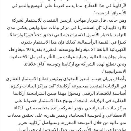
لآركابيتا في هذا القطاع، مما يدعم قدرتنا على التوسع والنمو في
الأسواق الرئيسية”.
ومن جانبه، قال شريار مهاجر، الرئيس التنفيذي للاستثمار لشركة
كلاود كابيتال: “إن استثمارنا في مركز بيانات منيابوليس يعكس مدى
التزامنا باختيار الأصول الاستراتيجية التي تحقق دخلاً فوريًا وارتفاعًا
كبيرًا في القيمة الرأسمالية. كذلك فإن هذا الاستثمار بقدرته
الكهربائية البالغة 21 ميغاواط وتوسعته المقررة بقدرة 10 ميغاواط،
يمتاز بجاذبيته العالية وحماية عوائده من التأثر بالعوامل الاقتصادية،
ونحن نتطلع لهذه الشراكة مع آركابيتا وتوسعة آفاق علاقاتنا
الاستراتيجية”.
وأضاف بريان هيب، المدير التنفيذي ورئيس قطاع الاستثمار العقاري
في الولايات المتحدة بمجموعة آركابيتا: “تُعد مراكز البيانات ركيزة
أساسية للاقتصاد الرقمي ومحورًا مهمًا ضمن استراتيجية آركابيتا
العقارية في الولايات المتحدة. ويتيح هذا الاستثمار حصولنا على
مركز بيانات استراتيجي مؤجر لشركة رائدة متخصصة في الذكاء
الاصطناعي والحوسبة السحابية، ويتميز بقدرته على تحقيق معدلات
نمو عالية من خلال التوسعة المقررة. وستواصل آركابيتا تعزيز
تواجدها في السوق الأمريكية من خلال الاستثمارات في أصول