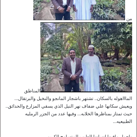
من
المناطق
الماااهوله بالسكان.. تشتهر باشجار المانجو والنخيل والبرتقال…
ويعيش سكانها علي ضفاف نهر النيل الذي يسقي المزارع والحدائق..
حيث تمتاز بمناظرها الخلابه… وفيها عدد من الجزر الرمليه
الطبيعيه…
واجمل مافبها انسانها الطيب المتسامح الكريم