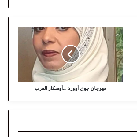
م
ه
ر
ج
ا
ن
ج
و
ي
أ
مهرجان جوي أوورد …أوسكار العرب
و
و
ر
د
…
أ
و