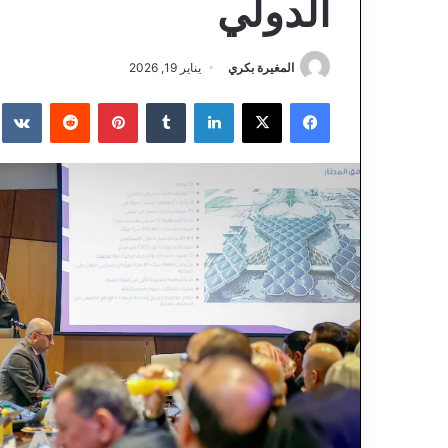
الدولي
المغيرة بكري
يناير 19, 2026
فيسبوك
‫X
لينكدإن
‏Tumblr
بينتيريست
‏Reddit
‏te