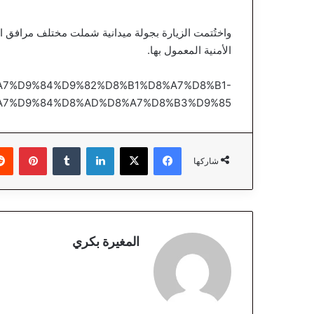
واختُتمت الزيارة بجولة ميدانية شملت مختلف مرافق ال
الأمنية المعمول بها.
%D8%A7%D9%84%D9%82%D8%B1%D8%A7%D8%B1-
A7%D9%84%D8%AD%D8%A7%D8%B3%D9%85
فيسبوك
‫X
لينكدإن
‏Tumblr
بينتيريست
شاركها
المغيرة بكري