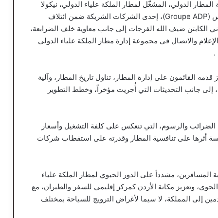
المطار الدولي، المشغّل لمطار الملكة علياء الدولي، نيكولا
دفيليير، وأمجد المجدوبة، ممثل مجموعة مطارات باريس (Groupe ADP)، إحدى الشركات الشريكة ضمن ائتلاف
ني الكابتن ضيف الله الفرجات إلى جانب معاوية خلف الضرابعة،
لإعلام والاتصال في مجموعة إدارة مطار الملكة علياء الدولي
.
 قدمه القائمون على إدارة المطار، تناول تاريخ المطار، وآلية
ا، إلى جانب التحديثات التي أُجريت مؤخراً، وخطط التطوير
 الضرائب والرسوم، التي تنعكس على كلفة التشغيل وأسعار
سة أثرها على تنافسية المطار وقدرته على استقطاب شركات
ة المسافرين، مشدداً على الدور الحيوي لمطار الملكة علياء
وي، وتعزيز مكانة الأردن كمركز إقليمي للسفر والطيران، مع
دمين إلى المملكة، لا سيما لأغراض الترويج للسياحة بمختلف