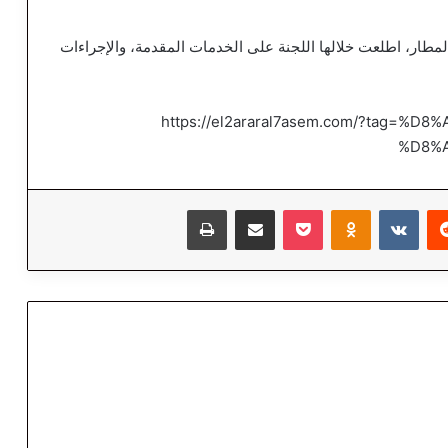
مطار، اطلعت خلالها اللجنة على الخدمات المقدمة، والإجراءات
https://el2araral7asem.com/?tag=
%D8%
‏Reddit
‏VKontakte
Odnoklassniki
‫Pocket
مشاركة عبر البريد
طباعة