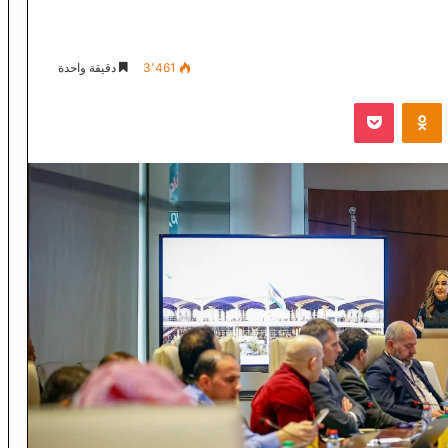
3٬461
دقيقة واحدة
VKontak
Odnoklassniki
‫Pocket