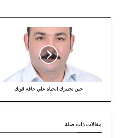
ح
ي
ن
ت
خ
ت
ب
ر
ك
ا
حين تختبرك الحياة علي حافة قوتك
ل
ح
ي
ا
ة
مقالات ذات صلة
ع
ل